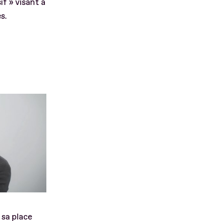
f » visant à
es.
sa place