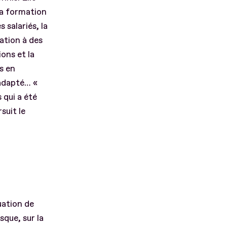
 la formation
 salariés, la
pation à des
ons et la
s en
 adapté… «
 qui a été
suit le
uation de
sque, sur la