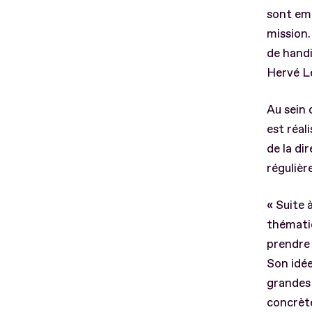
sont emb
mission.
de handi
Hervé Le
Au sein 
est réal
de la di
régulièr
« Suite à
thématiq
prendre 
Son idée
grandes 
concrète