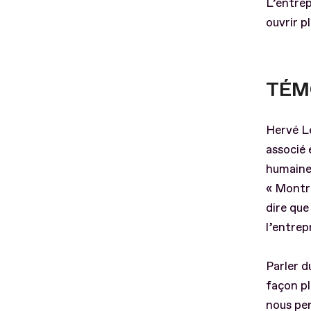
L’entrep
ouvrir p
TÉM
Hervé Le
associé 
humain
« Montr
dire que
l’entrep
Parler d
façon pl
nous pe