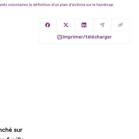
iés volontaires la définition d’un plan d’actions sur le handicap
Copier l
Partager sur Facebook
Partager sur X
Partager sur LinkedIn
Partager par E
Imprimer/télécharger
nché sur