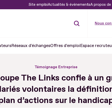
Site emploi
Actualités & événements
A propos de 
Nous con
ateurs
Réseaux d'échanges
Offres d'emploi
Espace recruteu
Témoignage Entreprise
oupe The Links confie à un 
lariés volontaires la définitio
plan d’actions sur le handica