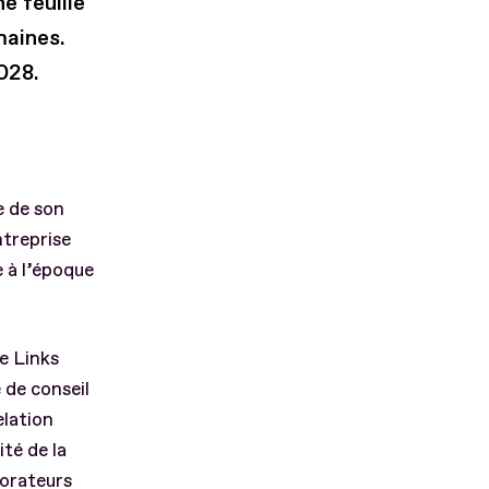
e feuille
maines.
028.
e de son
ntreprise
e à l’époque
e Links
 de conseil
elation
ité de la
borateurs