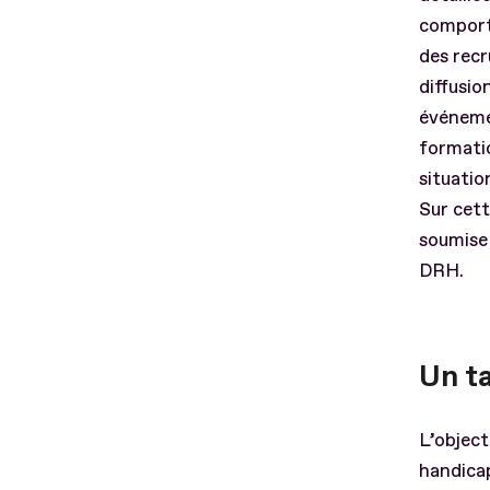
comporte
des recr
diffusio
événemen
formati
situatio
Sur cett
soumise 
DRH.
Un ta
L’object
handicap