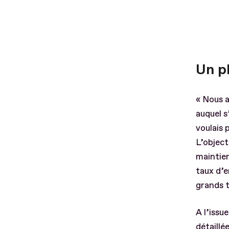
Un p
« Nous a
auquel s
voulais 
L’object
maintien
taux d’e
grands t
A l’issu
détaillé