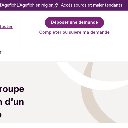
l'Agefiph
L'Agefiph en région
Accès sourds et malentendants
Déposer une demande
tacter
Compléter ou suivre ma demande
r
groupe
n d’un
p