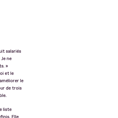
t salariés
 Je ne
s. »
i et le
améliorer le
ur de trois
ble.
 liste
inis. Elle