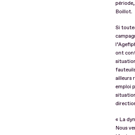
période,
Boillot.
Si toute
campagn
l’Agefip
ont cont
situatio
fauteuil
ailleurs
emploi p
situatio
directi
« La dyn
Nous ven