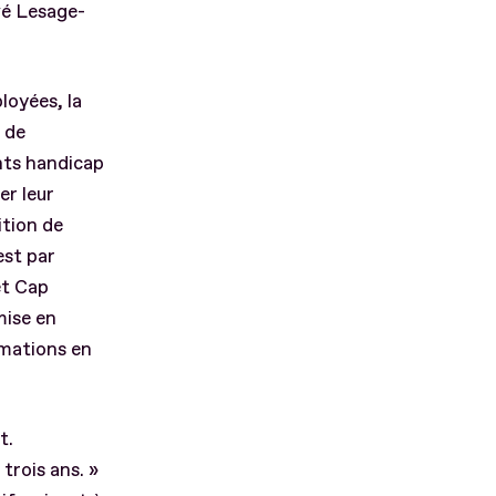
vé Lesage-
loyées, la
 de
nts handicap
er leur
ition de
est par
et Cap
mise en
rmations en
t.
trois ans. »