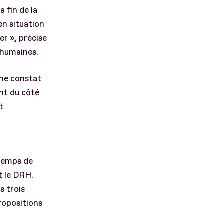
 fin de la
en situation
er », précise
 humaines.
ême constat
ant du côté
t
a
 temps de
t le DRH.
s trois
propositions