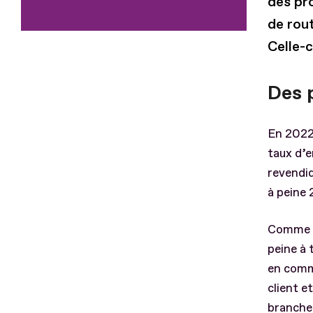
des pro
de rou
Celle-
Des 
En 2022,
taux d’e
revendiq
à peine 
Comme be
peine à 
en commu
client e
branche 