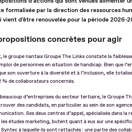
positions d’actions qui sont venues alimenter un
te formalisée par la direction des ressources hu
ci vient d’être renouvelée pour la période 2026-2
propositions concrètes pour agir
 le groupe nantais Groupe The Links constate la faibless
mploi de personnes en situation de handicap. Bien que l’e
ue son ouverture à la diversité et à l’inclusion, elle totalis
2 % de collaborateurs concernés.
aucoup d’entreprises du secteur tertiaire, le Groupe Th
trouver des candidats, en particulier au sein de son agence
nication. Ses deux centres d’appel, spécialisés dans la r
t les études marketing, butent quant à eux sur une spécific
Syntec à laquelle ils sont rattachés : une partie des colla