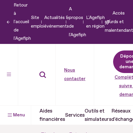
Retour
Aller
A
Accès
à
au
Site
Actualités &
propos
L'Agefiph
l'accueil
sourds et
contenu
emploi
événements
de
en région
de
malentendant
Aller
l'Agefiph
l'Agefiph
au
pied
Dépo
de
un
dema
page
Nous
Complét
contacter
suivre
dema
Aides
Outils et
Réseaux
Services
Menu
financières
simulateurs
d'échang