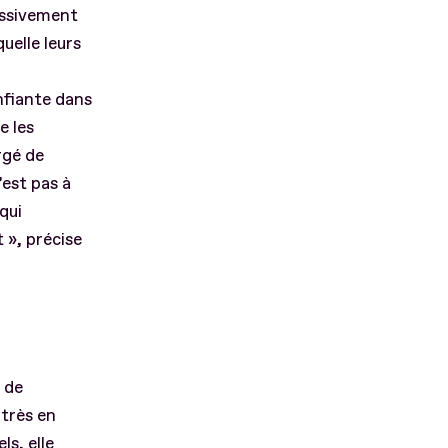
essivement
uelle leurs
nfiante dans
e les
rgé de
’est pas à
qui
 », précise
e de
 très en
s, elle