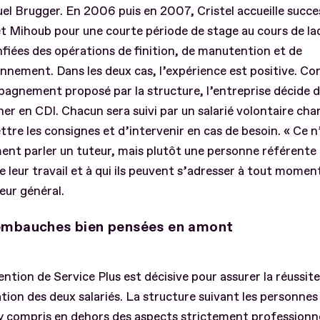
l Brugger. En 2006 puis en 2007, Cristel accueille succ
t Mihoub pour une courte période de stage au cours de laq
fiées des opérations de finition, de manutention et de
nnement. Dans les deux cas, l’expérience est positive. Co
agnement proposé par la structure, l’entreprise décide d
r en CDI. Chacun sera suivi par un salarié volontaire cha
tre les consignes et d’intervenir en cas de besoin. « Ce n
nt parler un tuteur, mais plutôt une personne référente 
e leur travail et à qui ils peuvent s’adresser à tout moment
teur général.
embauches bien pensées en amont
ention de Service Plus est décisive pour assurer la réussit
ation des deux salariés. La structure suivant les personnes
 compris en dehors des aspects strictement professionnel