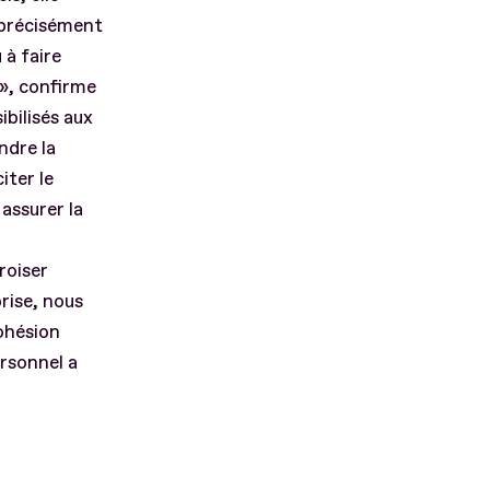
r précisément
 à faire
 », confirme
bilisés aux
ndre la
iter le
assurer la
roiser
prise, nous
cohésion
ersonnel a