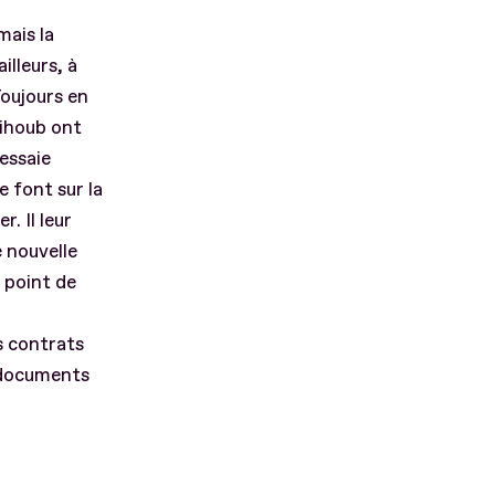
mais la
illeurs, à
Toujours en
Mihoub ont
essaie
e font sur la
. Il leur
e nouvelle
 point de
s contrats
 documents