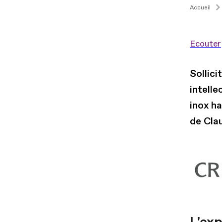
Accueil
Ecouter
Sollici
intelle
inox h
de Cla