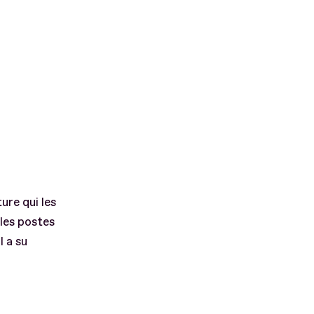
ure qui les
 les postes
l a su