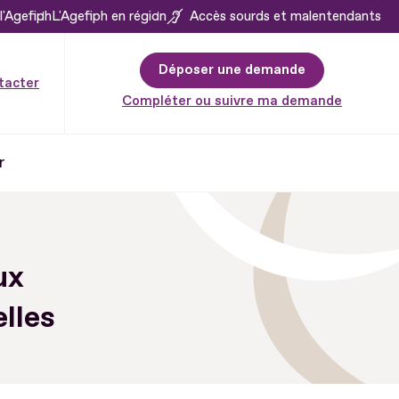
l'Agefiph
L'Agefiph en région
Accès sourds et malentendants
Déposer une demande
tacter
Compléter ou suivre ma demande
r
ux
lles