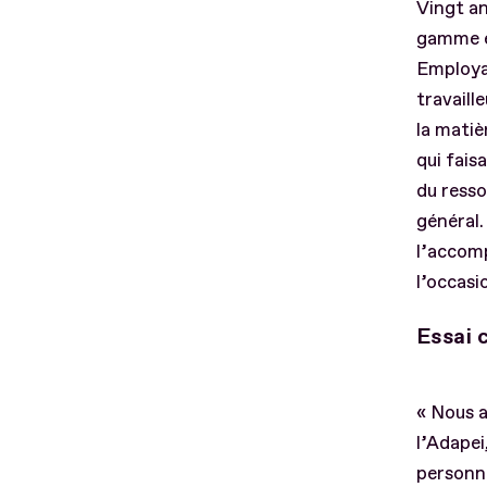
Vingt an
gamme e
Employan
travaill
la matiè
qui fais
du ress
général.
l’accomp
l’occasi
Essai 
« Nous a
l’Adapei
personne