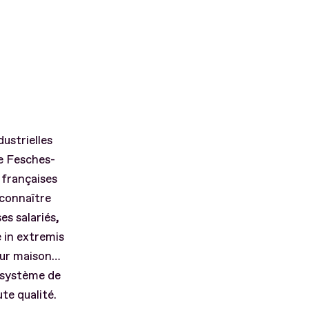
dustrielles
de Fesches-
 françaises
 connaître
es salariés,
 in extremis
eur maison…
 système de
te qualité.