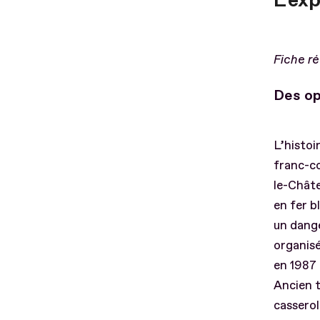
L'ex
Fiche ré
Des op
L’histoi
franc-co
le-Châte
en fer b
un dange
organisé
en 1987
Ancien 
casserol