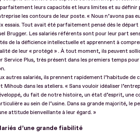
parfaitement leurs capacités et leurs limites et su défini
ntreprise les contours de leur poste. « Nous n’avons pas eu
ix essais. Tout avait été parfaitement pensé dès le départ
 Brugger. Les salariés référents sont pour leur part sensi
ités de la déficience intellectuelle et apprennent à compre
lité de leur « protégé » . À tout moment, ils peuvent sollic
er Service Plus, très présent dans les premiers temps pour 
on.
x autres salariés, ils prennent rapidement l’habitude de c
t Mihoub dans les ateliers. « Sans vouloir idéaliser l’entre
veloppé, du fait de notre histoire, un état d’esprit, une 
rticulière au sein de l’usine. Dans sa grande majorité, le p
ne attitude bienveillante à leur égard. »
lariés d’une grande fiabilité