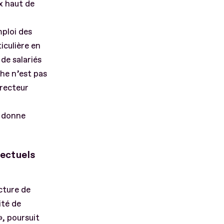
x haut de
mploi des
iculière en
 de salariés
che n’est pas
recteur
i donne
lectuels
ucture de
ité de
», poursuit