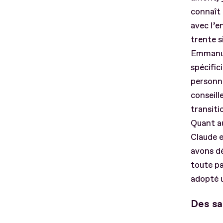
connaît 
avec l’e
trente s
Emmanuel
spécific
personna
conseill
transiti
Quant au
Claude e
avons dé
toute pa
adopté u
Des sa