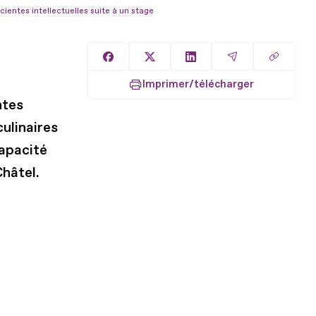
cientes intellectuelles suite à un stage
Copier l
Partager sur Facebook
Partager sur X
Partager sur LinkedIn
Partager par E
Imprimer/télécharger
ntes
culinaires
apacité
Châtel.