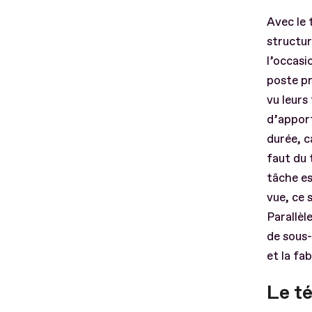
Avec le 
structur
l’occasi
poste pr
vu leurs
d’apport
durée, c
faut du 
tâche es
vue, ce 
Parallèl
de sous
et la fa
Le t