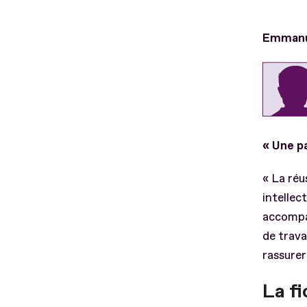
Emmanue
« Une p
« La réu
intellec
accompag
de trava
rassurer
La fi