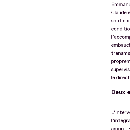
Emmanue
Claude e
sont con
conditio
l’accomp
embauche
transmet
propreme
supervis
le direc
Deux 
L’interv
l’intégr
amont, y