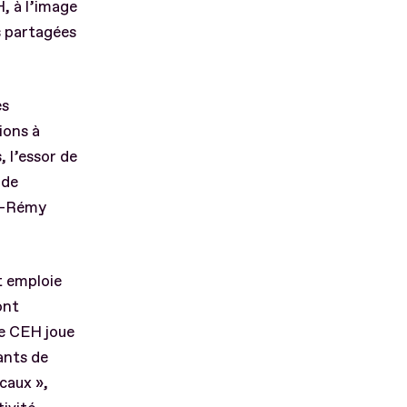
, à l’image
s partagées
es
ions à
, l’essor de
 de
an-Rémy
t emploie
ont
Le CEH joue
ants de
ocaux »,