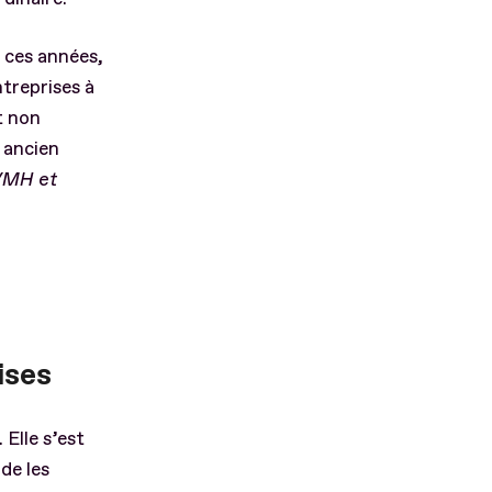
s ces années,
treprises à
t non
 ancien
VMH et
ises
Elle s’est
de les