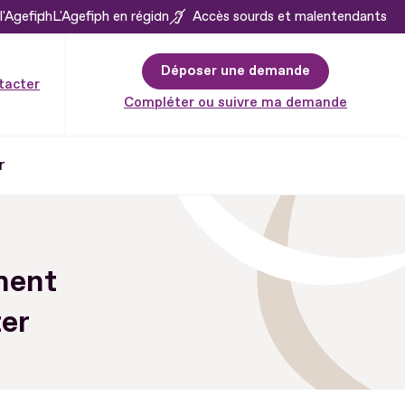
l'Agefiph
L'Agefiph en région
Accès sourds et malentendants
Déposer une demande
tacter
Compléter ou suivre ma demande
r
ment
ter