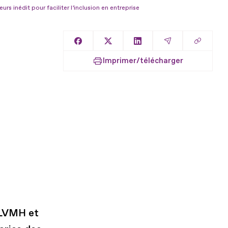
 inédit pour faciliter l’inclusion en entreprise
Copier l
Partager sur Facebook
Partager sur X
Partager sur LinkedIn
Partager par E
Imprimer/télécharger
 LVMH et