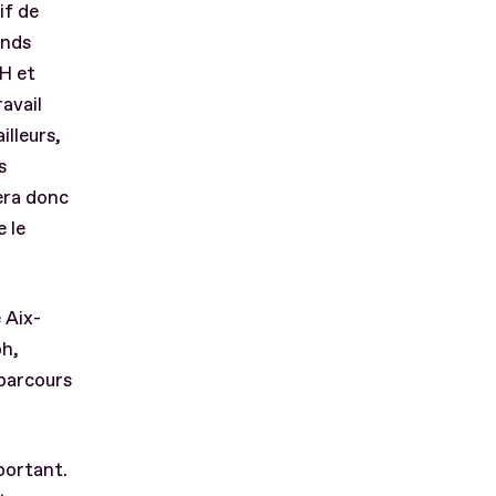
if de
ands
MH et
avail
lleurs,
s
era donc
 le
 Aix-
ph,
 parcours
portant.