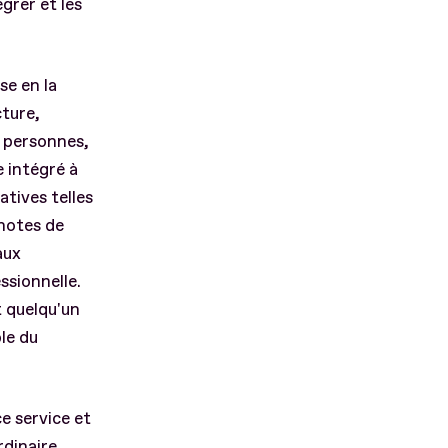
grer et les
se en la
ture,
e personnes,
 intégré à
atives telles
notes de
aux
ssionnelle.
t quelqu'un
le du
e service et
rdinaire.