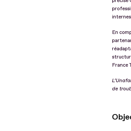
précise 
professi
interne
En comp
partenar
réadapta
structur
France T
L’Unafa
de troub
Objec