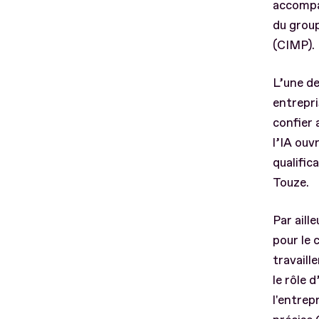
accompag
du group
(CIMP).
L’une de
entrepri
confier 
l’IA ouv
qualific
Touze.
Par aill
pour le 
travaill
le rôle 
l'entrep