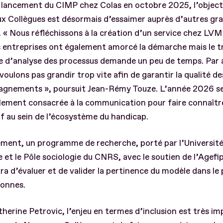
 lancement du CIMP chez Colas en octobre 2025, l’object
x Collègues est désormais d’essaimer auprès d’autres gr
 « Nous réfléchissons à la création d’un service chez LV
 entreprises ont également amorcé la démarche mais le tr
e d’analyse des processus demande un peu de temps. Par ai
voulons pas grandir trop vite afin de garantir la qualité de
gnements », poursuit Jean-Rémy Touze. L’année 2026 s
lement consacrée à la communication pour faire connaître
if au sein de l’écosystème du handicap.
ement, un programme de recherche, porté par l’Université
e et le Pôle sociologie du CNRS, avec le soutien de l’Agefi
a d’évaluer et de valider la pertinence du modèle dans le
sonnes.
herine Petrovic, l’enjeu en termes d’inclusion est très im