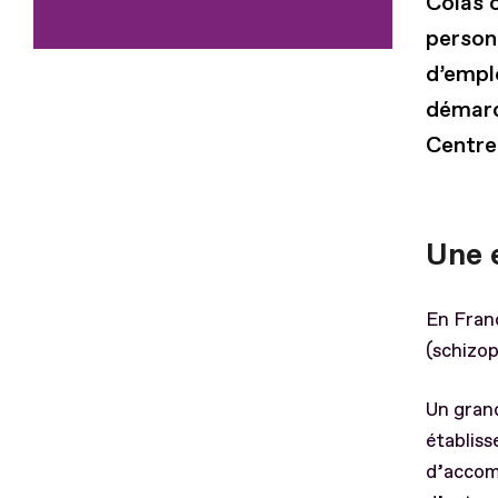
Colas o
person
d’empl
démarch
Centre
Une 
En Franc
(schizop
Un grand
établis
d’accomp