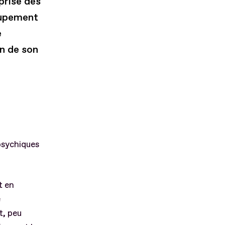
prise des
oupement
e
in de son
psychiques
t en
e
t, peu