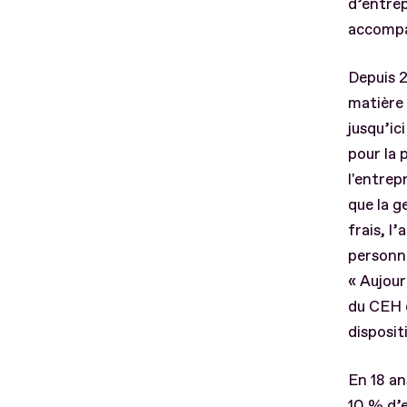
d’entrep
accompa
Depuis 2
matière 
jusqu’ic
pour la 
l'entrep
que la g
frais, l
personne
« Aujour
du CEH q
disposit
En 18 an
10 % d’e