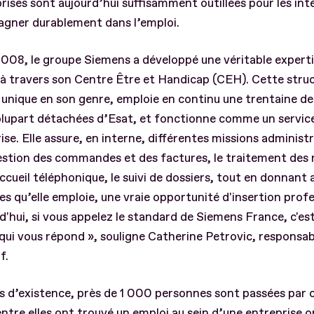
rises sont aujourd’hui suffisamment outillées pour les inté
gner durablement dans l’emploi.
008, le groupe Siemens a développé une véritable experti
à travers son Centre Être et Handicap (CEH). Cette struc
i unique en son genre, emploie en continu une trentaine d
plupart détachées d’Esat, et fonctionne comme un service
rise. Elle assure, en interne, différentes missions administr
estion des commandes et des factures, le traitement des 
’accueil téléphonique, le suivi de dossiers, tout en donnant 
s qu’elle emploie, une vraie opportunité d'insertion profe
d'hui, si vous appelez le standard de Siemens France, c'es
ui vous répond », souligne Catherine Petrovic, responsab
if.
s d’existence, près de 1 000 personnes sont passées par c
ntre elles ont trouvé un emploi au sein d’une entreprise o