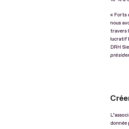
« Forts 
nous avo
travers 
lucratif
DRH Sie
préside
Crée
L’associ
donnée p