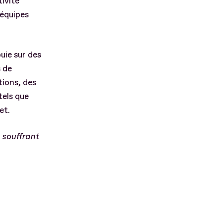
tivité
 équipes
uie sur des
s de
tions, des
tels que
et.
 souffrant