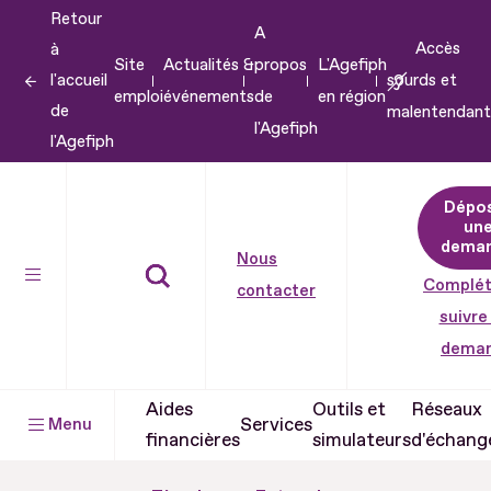
Retour
Aller
A
Accès
à
au
Site
Actualités &
propos
L'Agefiph
l'accueil
sourds et
contenu
emploi
événements
de
en région
de
malentendant
Aller
l'Agefiph
l'Agefiph
au
pied
Dépo
de
un
dema
page
Nous
Complét
contacter
suivre
dema
Aides
Outils et
Réseaux
Services
Menu
financières
simulateurs
d'échang