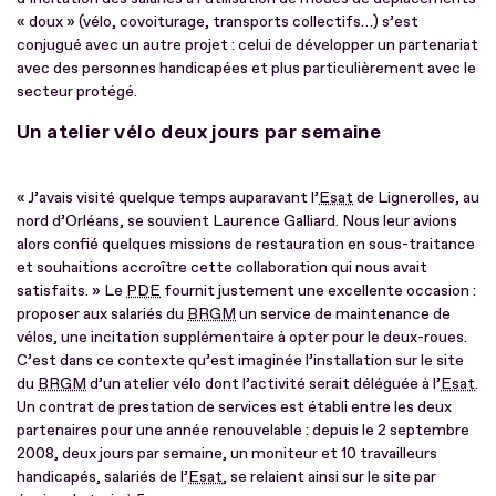
« doux » (vélo, covoiturage, transports collectifs…) s’est
conjugué avec un autre projet : celui de développer un partenariat
avec des personnes handicapées et plus particulièrement avec le
secteur protégé.
Un atelier vélo deux jours par semaine
« J’avais visité quelque temps auparavant l’
Esat
de Lignerolles, au
nord d’Orléans, se souvient Laurence Galliard. Nous leur avions
alors confié quelques missions de restauration en sous-traitance
et souhaitions accroître cette collaboration qui nous avait
satisfaits. » Le
PDE
fournit justement une excellente occasion :
proposer aux salariés du
BRGM
un service de maintenance de
vélos, une incitation supplémentaire à opter pour le deux-roues.
C’est dans ce contexte qu’est imaginée l’installation sur le site
du
BRGM
d’un atelier vélo dont l’activité serait déléguée à l’
Esat
.
Un contrat de prestation de services est établi entre les deux
partenaires pour une année renouvelable : depuis le 2 septembre
2008, deux jours par semaine, un moniteur et 10 travailleurs
handicapés, salariés de l’
Esat
, se relaient ainsi sur le site par