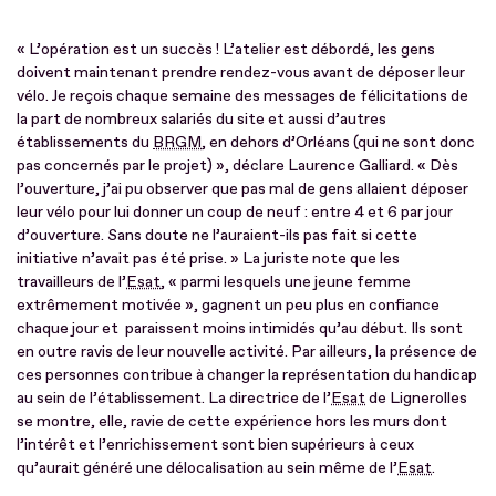
« L’opération est un succès ! L’atelier est débordé, les gens
doivent maintenant prendre rendez-vous avant de déposer leur
vélo. Je reçois chaque semaine des messages de félicitations de
la part de nombreux salariés du site et aussi d’autres
établissements du
BRGM
, en dehors d’Orléans (qui ne sont donc
pas concernés par le projet) », déclare Laurence Galliard. « Dès
l’ouverture, j’ai pu observer que pas mal de gens allaient déposer
leur vélo pour lui donner un coup de neuf : entre 4 et 6 par jour
d’ouverture. Sans doute ne l’auraient-ils pas fait si cette
initiative n’avait pas été prise. » La juriste note que les
travailleurs de l’
Esat
, « parmi lesquels une jeune femme
extrêmement motivée », gagnent un peu plus en confiance
chaque jour et paraissent moins intimidés qu’au début. Ils sont
en outre ravis de leur nouvelle activité. Par ailleurs, la présence de
ces personnes contribue à changer la représentation du handicap
au sein de l’établissement. La directrice de l’
Esat
de Lignerolles
se montre, elle, ravie de cette expérience hors les murs dont
l’intérêt et l’enrichissement sont bien supérieurs à ceux
qu’aurait généré une délocalisation au sein même de l’
Esat
.