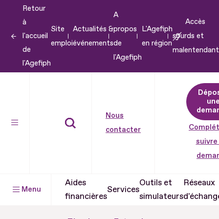
Retour
Aller
A
Accès
à
au
Site
Actualités &
propos
L'Agefiph
l'accueil
sourds et
contenu
emploi
événements
de
en région
de
malentendant
Aller
l'Agefiph
l'Agefiph
au
pied
Dépo
de
un
dema
page
Nous
Complét
contacter
suivre
dema
Aides
Outils et
Réseaux
Services
Menu
financières
simulateurs
d'échang