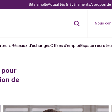
Site emploi
Actualités & événements
A propos de 
Nous con
ateurs
Réseaux d'échanges
Offres d'emploi
Espace recruteu
 pour
ion de