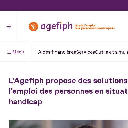
Aller
au
contenu
Aller
au
pied
Aides financières
Services
Outils et simul
Menu
de
page
L'Agefiph propose des solutions
l'emploi des personnes en situat
handicap