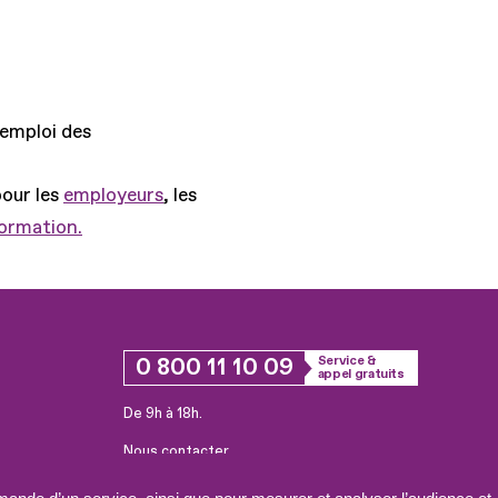
'emploi des
pour les
employeurs
, les
formation.
0 800 11 10 09
Service &
appel gratuits
De 9h à 18h.
Nous contacter
Plateforme de mise en contact LSF