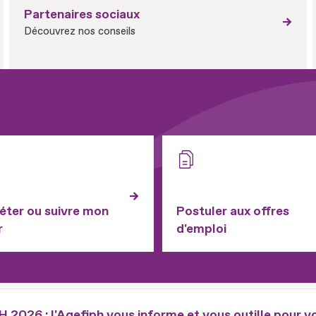
Partenaires sociaux
Découvrez nos conseils
ter ou suivre mon
Postuler aux offres
r
d'emploi
2026 : l'Agefiph vous informe et vous outille pour v