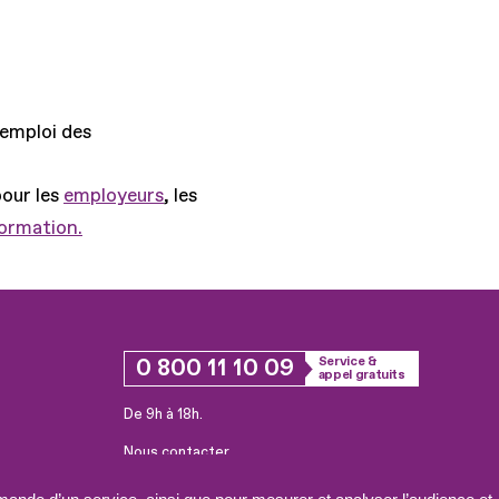
'emploi des
pour les
employeurs
, les
formation.
0 800 11 10 09
Service &
appel gratuits
De 9h à 18h.
Nous contacter
Plateforme de mise en contact LSF