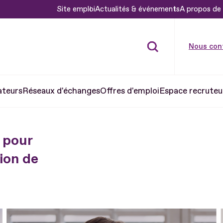
Site emploi
Actualités & événements
A propos de 
Nous con
ateurs
Réseaux d'échanges
Offres d'emploi
Espace recruteu
 pour
ion de