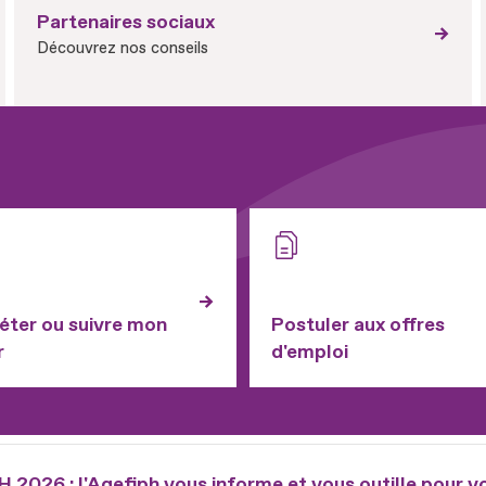
Partenaires sociaux
Découvrez nos conseils
ter ou suivre mon
Postuler aux offres
r
d'emploi
2026 : l'Agefiph vous informe et vous outille pour v