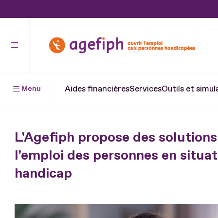
Aller
au
contenu
Aller
au
pied
Aides financières
Services
Outils et simul
Menu
de
page
L'Agefiph propose des solutions
l'emploi des personnes en situat
handicap