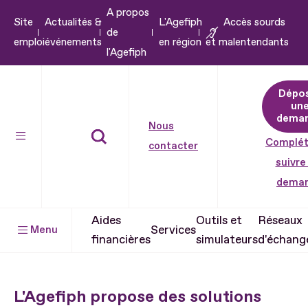
A propos
Aller
Site
Actualités &
L'Agefiph
Accès sourds
de
au
emploi
événements
en région
et malentendants
l'Agefiph
contenu
Aller
Dépo
au
un
pied
dema
Nous
de
Complét
contacter
page
suivre
dema
Aides
Outils et
Réseaux
Services
Menu
financières
simulateurs
d'échang
L'Agefiph propose des solutions