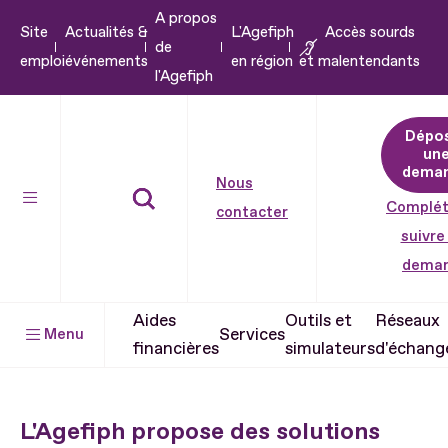
A propos
Aller
Site
Actualités &
L'Agefiph
Accès sourds
de
au
emploi
événements
en région
et malentendants
l'Agefiph
contenu
Aller
Dépo
au
un
pied
dema
Nous
de
Complét
contacter
page
suivre
dema
Aides
Outils et
Réseaux
Services
Menu
financières
simulateurs
d'échang
L'Agefiph propose des solutions