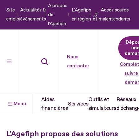
A propos
Aller
Site
Actualités &
L'Agefiph
Accès sourds
de
au
emploi
événements
en région
et malentendants
l'Agefiph
contenu
Aller
Dépo
au
un
pied
dema
Nous
de
Complét
contacter
page
suivre
dema
Aides
Outils et
Réseaux
Services
Menu
financières
simulateurs
d'échang
L'Agefiph propose des solutions