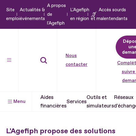
A propos
Aller
Site
Actualités &
L'Agefiph
Accès sourds
de
au
emploi
événements
en région
et malentendants
l'Agefiph
contenu
Aller
Dépo
au
un
pied
dema
Nous
de
Complét
contacter
page
suivre
dema
Aides
Outils et
Réseaux
Services
Menu
financières
simulateurs
d'échang
L'Agefiph propose des solutions