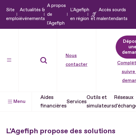
A propos
Aller
Site
Actualités &
L'Agefiph
Accès sourds
de
au
emploi
événements
en région
et malentendants
l'Agefiph
contenu
Aller
Dépo
au
un
pied
dema
Nous
de
Complét
contacter
page
suivre
dema
Aides
Outils et
Réseaux
Services
Menu
financières
simulateurs
d'échang
L'Agefiph propose des solutions