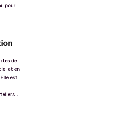
au pour
tion
intes de
iel et en
Elle est
s
eliers ..