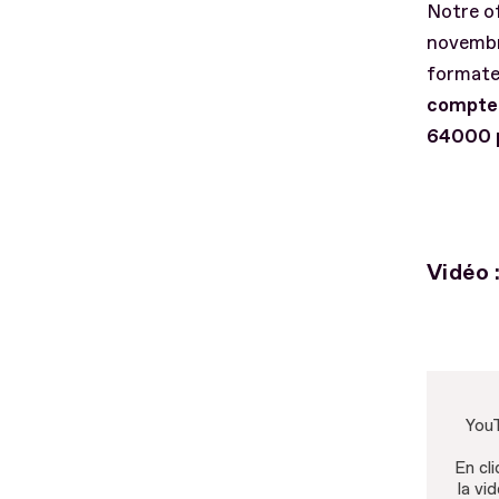
Notre of
novembre
formate
compte p
64000 p
Vidéo :
YouT
En cli
la vi