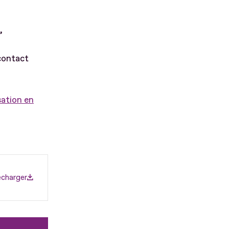
,
contact
sation en
écharger