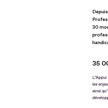
Depuis 
Profes
30 mod
profes
handic
35 0
L’Appui 
les enje
ainsi qu
dévelop