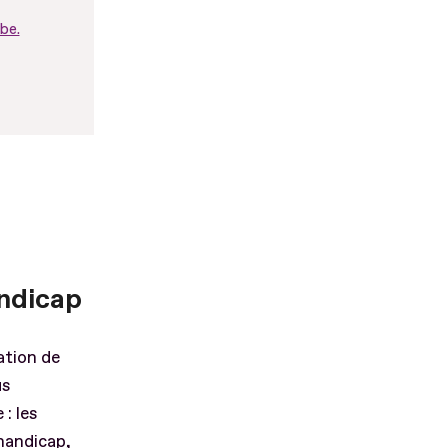
be.
andicap
ation de
us
: les
handicap,