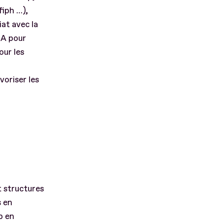
fiph …),
iat avec la
IA pour
our les
oriser les
t structures
s en
p en