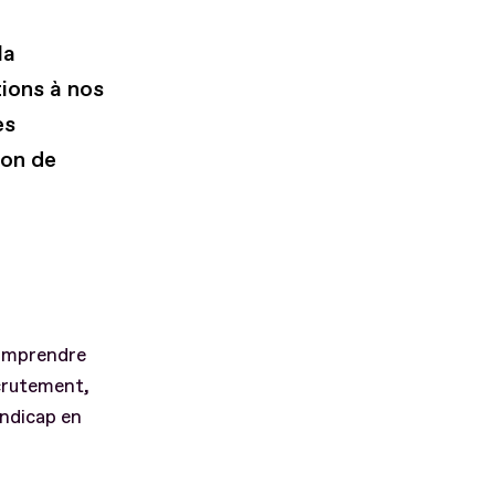
la
ions à nos
es
ion de
comprendre
ecrutement,
andicap en