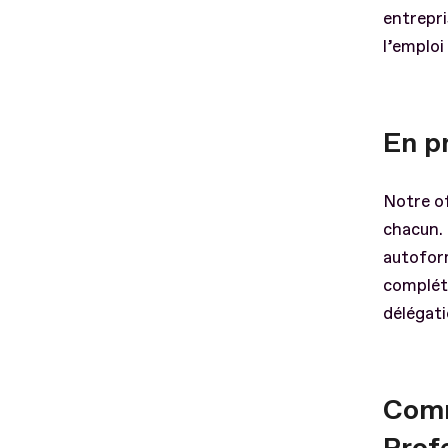
entrepri
l’emploi 
En pr
Notre of
chacun. 
autoform
complét
délégati
Comm