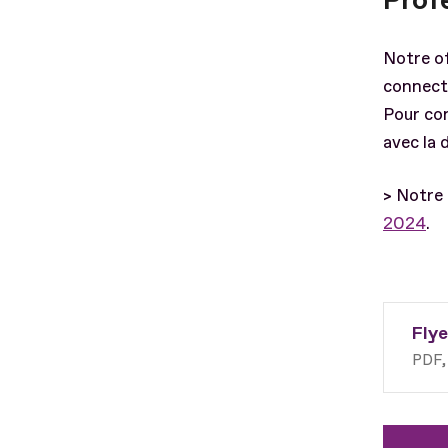
Profe
Notre of
connect
Pour co
avec la 
> Notre 
2024
.
Flye
PDF