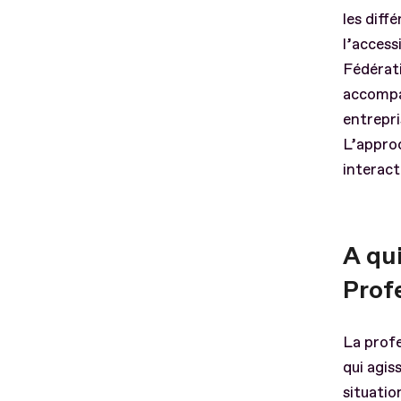
les diff
l’access
Fédérat
accompag
entrepris
L’approc
interact
A qui
Profe
La profe
qui agis
situatio