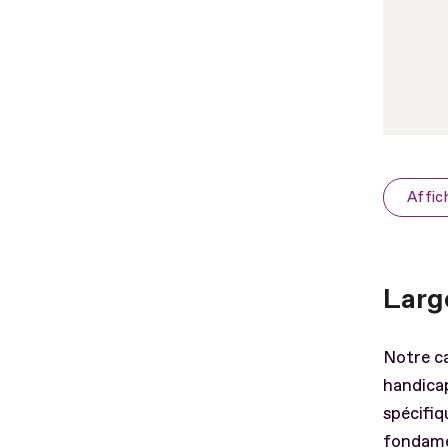
Affic
Larg
Notre ca
handica
spécifiq
fondame