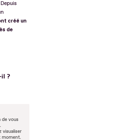
. Depuis
un
ont créé un
rès de
il ?
n de vous
.
 visualiser
ut moment.