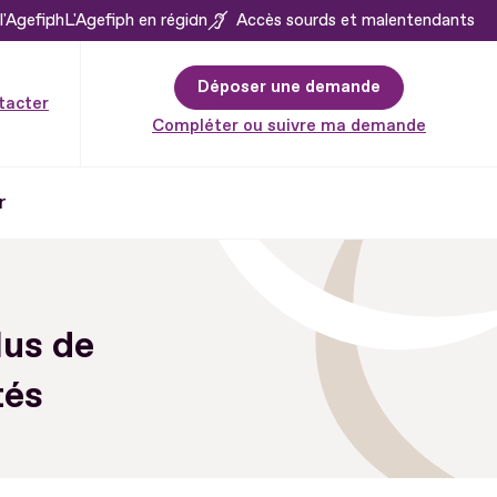
l'Agefiph
L'Agefiph en région
Accès sourds et malentendants
Déposer une demande
tacter
Compléter ou suivre ma demande
r
lus de
tés