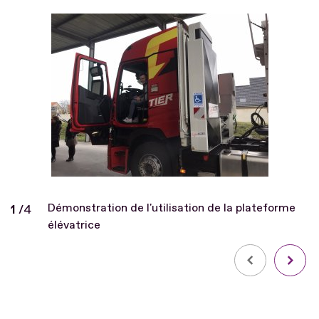
Fichier
Démonstration de l'utilisation de la plateforme
Diapo
1
/
sur
4
élévatrice