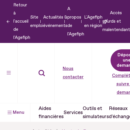
Retour
Aller
A
Accès
à
au
Site
Actualités &
propos
L'Agefiph
l'accueil
sourds et
contenu
emploi
événements
de
en région
de
malentendant
Aller
l'Agefiph
l'Agefiph
au
pied
Dépo
de
un
dema
page
Nous
Complét
contacter
suivre
dema
Aides
Outils et
Réseaux
Services
Menu
financières
simulateurs
d'échang