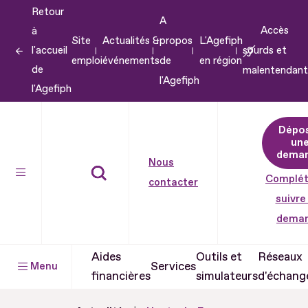
Retour
Aller
A
Accès
à
au
Site
Actualités &
propos
L'Agefiph
l'accueil
sourds et
contenu
emploi
événements
de
en région
de
malentendant
Aller
l'Agefiph
l'Agefiph
au
pied
Dépo
de
un
dema
page
Nous
Complét
contacter
suivre
dema
Aides
Outils et
Réseaux
Services
Menu
financières
simulateurs
d'échang