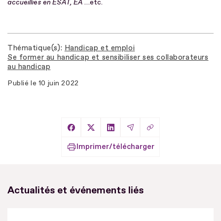
accueillies en ESAT, EA
…etc.
Thématique(s)
Handicap et emploi
Se former au handicap et sensibiliser ses collaborateurs
au handicap
Publié le
10 juin 2022
Copier le lien
Partager sur Facebook
Partager sur X
Partager sur LinkedIn
Partager par Email
Imprimer/télécharger
Actualités et événements liés