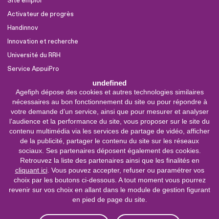
Site emploi
Activateur de progrès
Handinnov
Innovation et recherche
Université du RRH
Service AppuiPro
undefined
Agefiph dépose des cookies et autres technologies similaires
Nous suivre
nécessaires au bon fonctionnement du site ou pour répondre à
Youtube
votre demande d’un service, ainsi que pour mesurer et analyser
l’audience et la performance du site, vous proposer sur le site du
Linkedin
contenu multimédia via les services de partage de vidéo, afficher
de la publicité, partager le contenu du site sur les réseaux
Facebook
sociaux. Ses partenaires déposent également des cookies.
X
Retrouvez la liste des partenaires ainsi que les finalités en
cliquant ici
. Vous pouvez accepter, refuser ou paramétrer vos
choix par les boutons ci-dessous. A tout moment vous pourrez
0 800 11 10 09
Service &
revenir sur vos choix en allant dans le module de gestion figurant
appel gratuits
en pied de page du site.
De 9h à 18h.
Nous contacter