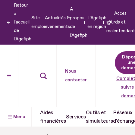
Retour
Aller
A
Accès
à
au
Site
Actualités &
propos
L'Agefiph
l'accueil
sourds et
contenu
emploi
événements
de
en région
de
malentendant
Aller
l'Agefiph
l'Agefiph
au
pied
Dépo
de
un
dema
page
Nous
Complét
contacter
suivre
dema
Aides
Outils et
Réseaux
Services
Menu
financières
simulateurs
d'échang