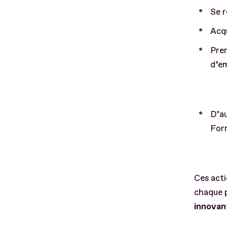
Se r
Acqu
Pre
d’em
D’au
Form
Ces acti
chaque 
innovan