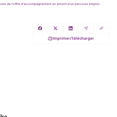
 Loire de l'offre d'accompagnement en amont d'un parcours emploi-
Copier l
Partager sur Facebook
Partager sur X
Partager sur LinkedIn
Partager par E
Imprimer/télécharger
’Pro