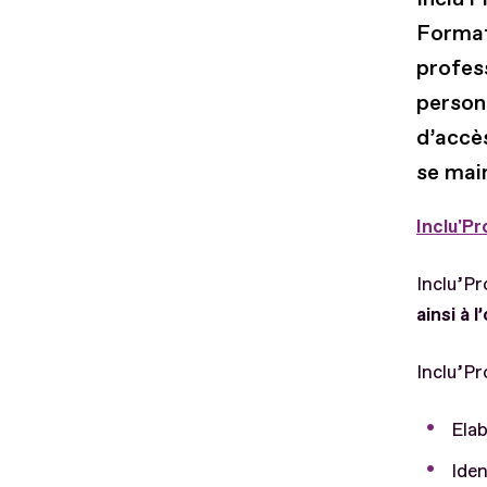
Formati
profess
person
d’accès
se mai
Inclu'P
Inclu’P
ainsi à 
Inclu’Pr
Elab
Iden