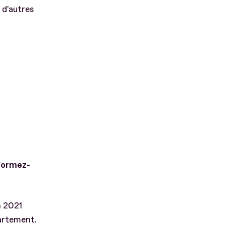
 d'autres
nformez-
n 2021
partement.