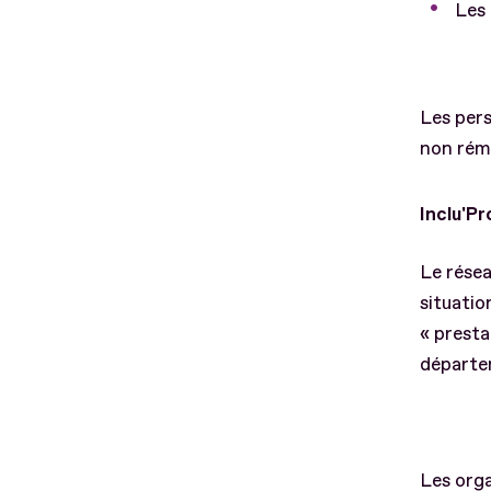
Les 
Les pers
non rém
Inclu'P
Le résea
situatio
« presta
départe
Les orga