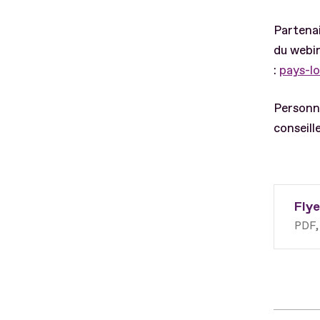
Partenai
du webin
:
pays-lo
Personne
conseill
Flye
PDF