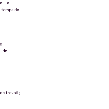
m. La
le temps de
de
u de
de travail ;