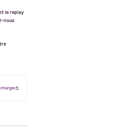
t le replay
ez-nous
tre
écharger