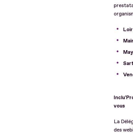
prestata
organis
Loir
Main
May
Sart
Ven
Inclu'Pr
vous
La Délég
des webi