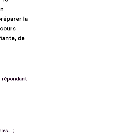
on
préparer la
rcours
fiante, de
s répondant
ales… ;