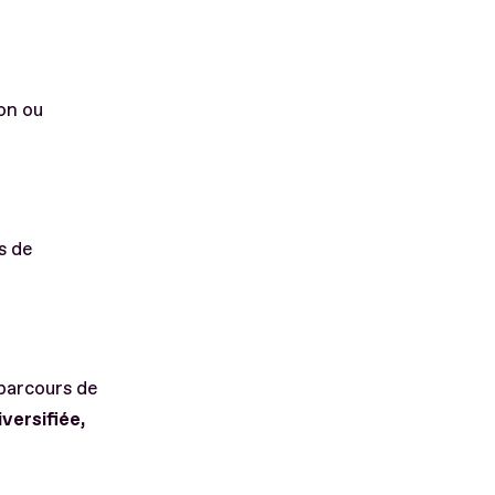
on ou
s de
 parcours de
iversifiée,