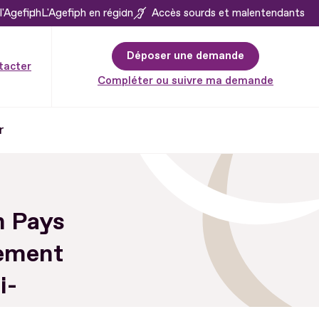
l'Agefiph
L'Agefiph en région
Accès sourds et malentendants
Déposer une demande
tacter
Compléter ou suivre ma demande
r
n Pays
nement
i-