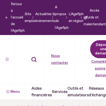
Retour
Aller
A
Accès
à
au
Site
Actualités &
propos
L'Agefiph
l'accueil
sourds et
contenu
emploi
événements
de
en région
de
malentendant
Aller
l'Agefiph
l'Agefiph
au
pied
Dépo
de
un
dema
page
Nous
Complét
contacter
suivre
dema
Aides
Outils et
Réseaux
Services
Menu
financières
simulateurs
d'échang