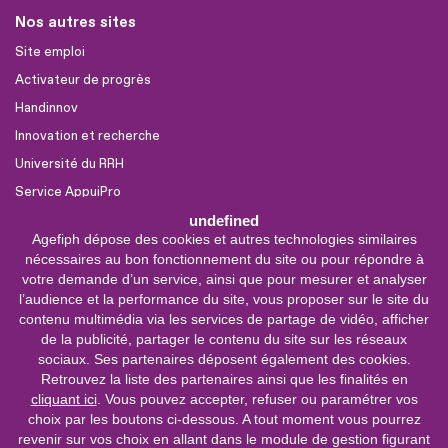
Nos autres sites
Site emploi
Activateur de progrès
Handinnov
Innovation et recherche
Université du RRH
Service AppuiPro
undefined
Agefiph dépose des cookies et autres technologies similaires
Nous suivre
nécessaires au bon fonctionnement du site ou pour répondre à
Youtube
votre demande d’un service, ainsi que pour mesurer et analyser
l’audience et la performance du site, vous proposer sur le site du
Linkedin
contenu multimédia via les services de partage de vidéo, afficher
de la publicité, partager le contenu du site sur les réseaux
Facebook
sociaux. Ses partenaires déposent également des cookies.
X
Retrouvez la liste des partenaires ainsi que les finalités en
cliquant ici
. Vous pouvez accepter, refuser ou paramétrer vos
choix par les boutons ci-dessous. A tout moment vous pourrez
0 800 11 10 09
Service &
revenir sur vos choix en allant dans le module de gestion figurant
appel gratuits