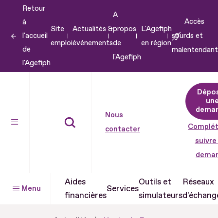
Retour
Aller
A
Accès
à
au
Site
Actualités &
propos
L'Agefiph
l'accueil
sourds et
contenu
emploi
événements
de
en région
de
malentendant
Aller
l'Agefiph
l'Agefiph
au
pied
Dépo
de
un
dema
page
Nous
Complét
contacter
suivre
dema
Aides
Outils et
Réseaux
Services
Menu
financières
simulateurs
d'échang