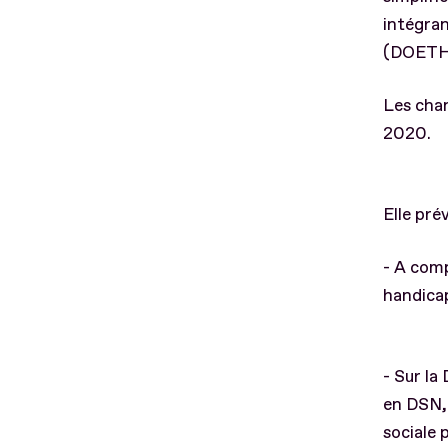
intégran
(DOETH)
Les chan
2020.
Elle prév
- A comp
handicap
- Sur la
en DSN, 
sociale 