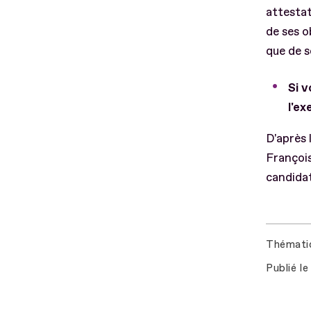
attestat
de ses o
que de s
Si v
l'ex
D'après 
François
candidat
Thémati
Publié le