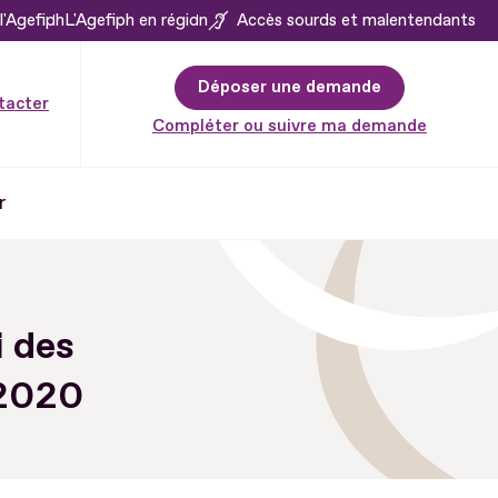
l'Agefiph
L'Agefiph en région
Accès sourds et malentendants
Déposer une demande
tacter
Compléter ou suivre ma demande
r
i des
 2020