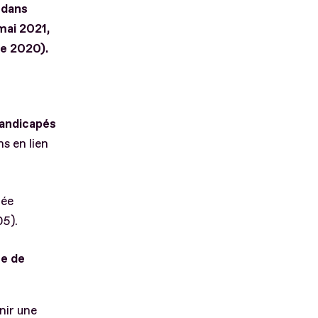
 dans
mai 2021,
re 2020).
 handicapés
ns en lien
mée
 2005).
re de
nir une