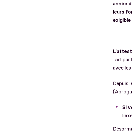
année d
leurs fo
exigibl
L'attest
fait par
avec les
Depuis l
(Abroga
Si v
l'e
Désormai