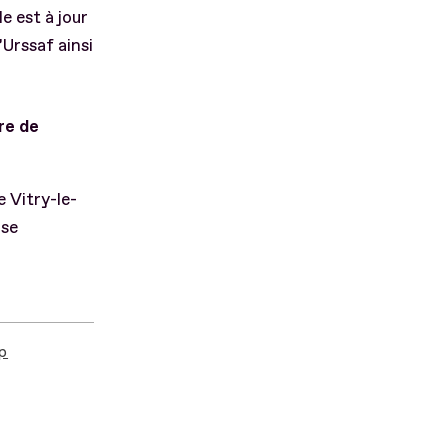
e est à jour
’Urssaf ainsi
tre de
 Vitry-le-
ise
ap