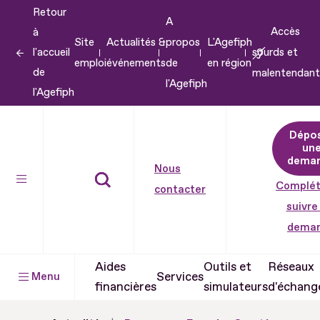
Retour
Aller
A
Accès
à
au
Site
Actualités &
propos
L'Agefiph
l'accueil
sourds et
contenu
emploi
événements
de
en région
de
malentendant
Aller
l'Agefiph
l'Agefiph
au
pied
Dépo
de
un
dema
page
Nous
Complét
contacter
suivre
dema
Aides
Outils et
Réseaux
Services
Menu
financières
simulateurs
d'échang