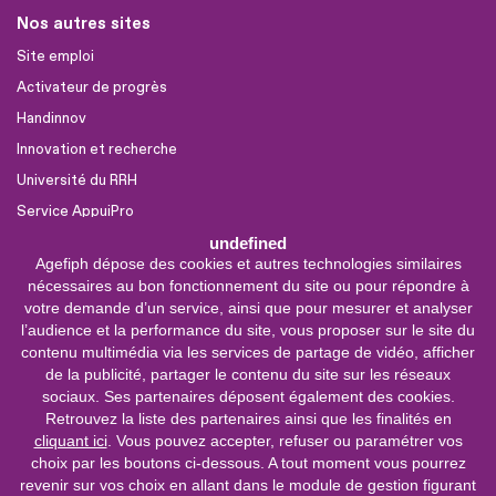
Nos autres sites
Site emploi
Activateur de progrès
Handinnov
Innovation et recherche
Université du RRH
Service AppuiPro
undefined
Agefiph dépose des cookies et autres technologies similaires
Nous suivre
nécessaires au bon fonctionnement du site ou pour répondre à
Youtube
votre demande d’un service, ainsi que pour mesurer et analyser
l’audience et la performance du site, vous proposer sur le site du
Linkedin
contenu multimédia via les services de partage de vidéo, afficher
de la publicité, partager le contenu du site sur les réseaux
Facebook
sociaux. Ses partenaires déposent également des cookies.
X
Retrouvez la liste des partenaires ainsi que les finalités en
cliquant ici
. Vous pouvez accepter, refuser ou paramétrer vos
choix par les boutons ci-dessous. A tout moment vous pourrez
0 800 11 10 09
Service &
revenir sur vos choix en allant dans le module de gestion figurant
appel gratuits