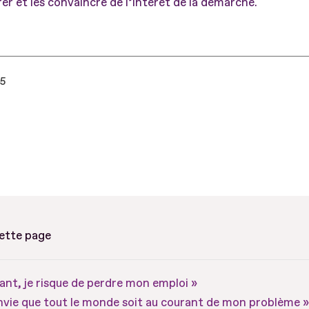
urer et les convaincre de l’intérêt de la démarche.
25
cette page
ant, je risque de perdre mon emploi »
envie que tout le monde soit au courant de mon problème »