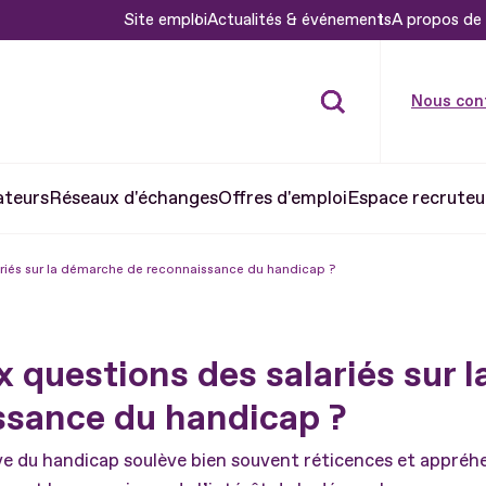
Site emploi
Actualités & événements
A propos de 
Nous con
ateurs
Réseaux d'échanges
Offres d'emploi
Espace recruteu
iés sur la démarche de reconnaissance du handicap ?
questions des salariés sur l
sance du handicap ?
e du handicap soulève bien souvent réticences et appréhe