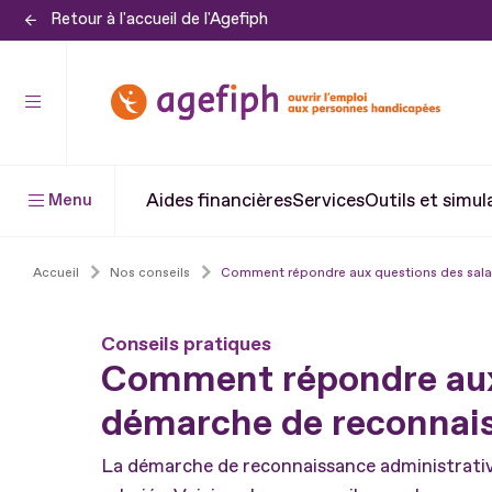
Retour à l'accueil de l'Agefiph
Aller
au
contenu
Aller
au
pied
Aides financières
Services
Outils et simul
Menu
de
page
Accueil
Nos conseils
Comment répondre aux questions des salar
Conseils pratiques
Comment répondre aux 
démarche de reconnais
La démarche de reconnaissance administrativ