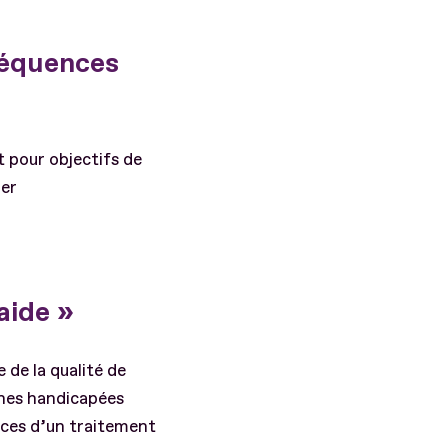
séquences
t pour objectifs de
uer
aide »
de la qualité de
nes handicapées
ces d’un traitement