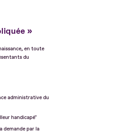
liquée »
naissance, en toute
résentants du
nce administrative du
illeur handicapé"
la demande par la