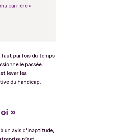
ma carrière »
l faut parfois du temps
fessionnelle passée.
t lever les
tive du handicap.
oi »
 à un avis d’inaptitude,
treprise n’est