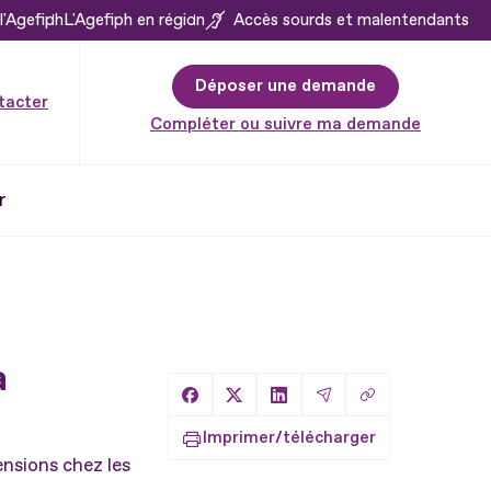
l'Agefiph
L'Agefiph en région
Accès sourds et malentendants
Déposer une demande
tacter
Compléter ou suivre ma demande
r
a
Copier le lien
Partager sur Facebook
Partager sur X
Partager sur LinkedIn
Partager par Email
Imprimer/télécharger
nsions chez les