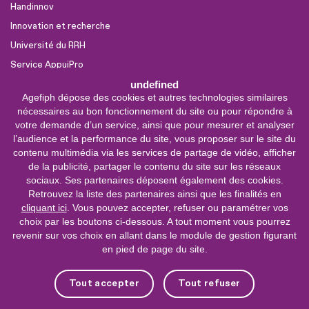
Handinnov
Innovation et recherche
Université du RRH
Service AppuiPro
undefined
Agefiph dépose des cookies et autres technologies similaires
Nous suivre
nécessaires au bon fonctionnement du site ou pour répondre à
Youtube
votre demande d’un service, ainsi que pour mesurer et analyser
l’audience et la performance du site, vous proposer sur le site du
Linkedin
contenu multimédia via les services de partage de vidéo, afficher
de la publicité, partager le contenu du site sur les réseaux
Facebook
sociaux. Ses partenaires déposent également des cookies.
X
Retrouvez la liste des partenaires ainsi que les finalités en
cliquant ici
. Vous pouvez accepter, refuser ou paramétrer vos
choix par les boutons ci-dessous. A tout moment vous pourrez
0 800 11 10 09
Service &
revenir sur vos choix en allant dans le module de gestion figurant
appel gratuits
en pied de page du site.
De 9h à 18h.
Nous contacter
Tout accepter
Tout refuser
Plateforme de mise en contact LSF