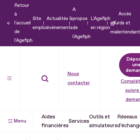
Retour
Aller
A
Accès
à
au
Site
Actualités &
propos
L'Agefiph
l'accueil
sourds et
contenu
emploi
événements
de
en région
de
malentendant
Aller
l'Agefiph
l'Agefiph
au
pied
Dépo
de
un
dema
page
Nous
Complét
contacter
suivre
dema
Aides
Outils et
Réseaux
Services
Menu
financières
simulateurs
d'échang