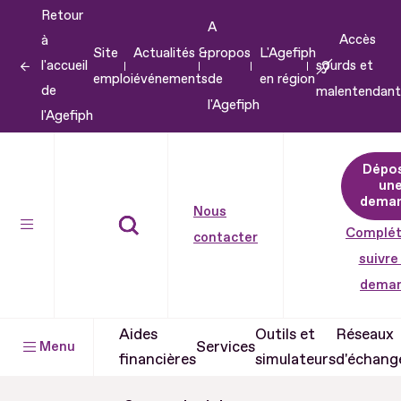
Retour
Aller
A
Accès
à
au
Site
Actualités &
propos
L'Agefiph
l'accueil
sourds et
contenu
emploi
événements
de
en région
de
malentendant
Aller
l'Agefiph
l'Agefiph
au
pied
Dépo
de
un
dema
page
Nous
Complét
contacter
suivre
dema
Aides
Outils et
Réseaux
Services
Menu
financières
simulateurs
d'échang