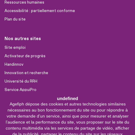
Ressources humaines
Accessibilité : partiellement conforme
Plan du site
Nos autres sites
Site emploi
Activateur de progrès
Handinnov
Innovation et recherche
Université du RRH
Service AppuiPro
undefined
Agefiph dépose des cookies et autres technologies similaires
Nous suivre
nécessaires au bon fonctionnement du site ou pour répondre à
Youtube
votre demande d’un service, ainsi que pour mesurer et analyser
l’audience et la performance du site, vous proposer sur le site du
Linkedin
contenu multimédia via les services de partage de vidéo, afficher
de la publicité, partager le contenu du site sur les réseaux