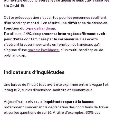
et mentale est donc avérée, et ce depuis le début de la crise liée
à la Covid-19.
Cette préoccupation s’accentue pour les personnes souffrant
d’un handicap mental. Il en résulte
une différence de stress en
fonction du
type de handicap
.
Par ailleurs,
44% des personnes interrogées affirment avoir
peur d’être contaminées par le coronavirus
. Les écarts
s’avèrent là aussi importants en fonction du handicap, qu’il
s’agisse d’une
maladie invalidante
, d’un multi-handicap ou de
polyhandicap.
Indicateurs d’inquiétudes
Une baisse de l’inquiétude avait été exprimée entre la vague 1 et
la vague 2, sur les dimensions sanitaire et économique.
Aujourd’hui,
le niveau d’inquiétude repart à la hausse
notamment concernant la dégradation des conditions de travail
et sur les questions de santé. A titre d’exemples, 60% des