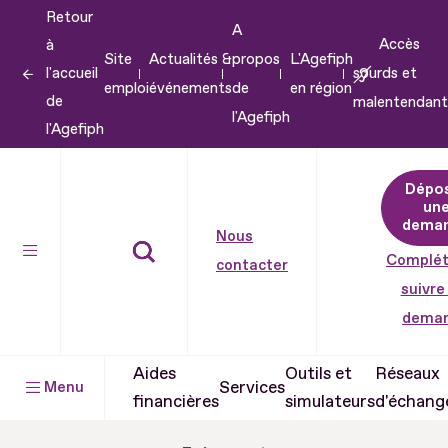
Retour
Aller
A
Accès
à
au
Site
Actualités &
propos
L'Agefiph
l'accueil
sourds et
contenu
emploi
événements
de
en région
de
malentendant
Aller
l'Agefiph
l'Agefiph
au
pied
Dépo
de
un
dema
page
Nous
Complét
contacter
suivre
dema
Aides
Outils et
Réseaux
Services
Menu
financières
simulateurs
d'échang