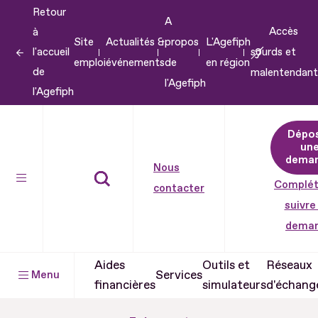
Retour
Aller
A
Accès
à
au
Site
Actualités &
propos
L'Agefiph
l'accueil
sourds et
contenu
emploi
événements
de
en région
de
malentendant
Aller
l'Agefiph
l'Agefiph
au
pied
Dépo
de
un
dema
page
Nous
Complét
contacter
suivre
dema
Aides
Outils et
Réseaux
Services
Menu
financières
simulateurs
d'échang