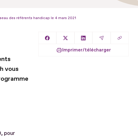
seau des référents handicap le 4 mars 2021
Copier l
Partager sur Facebook
Partager sur X
Partager sur LinkedIn
Partager par E
Imprimer/télécharger
ents
ph vous
 programme
0, pour