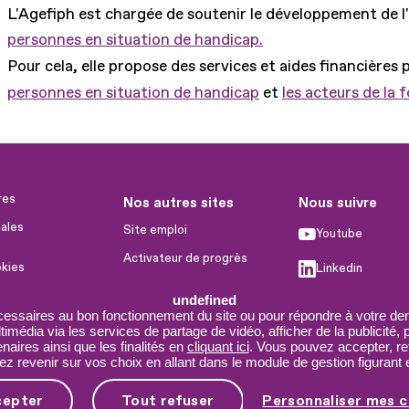
L'Agefiph est chargée de soutenir le développement de l
personnes en situation de handicap.
Pour cela, elle propose des services et aides financières 
personnes en situation de handicap
et
les acteurs de la 
res
Nos autres sites
Nous suivre
ales
Site emploi
Youtube
Activateur de progrès
okies
Linkedin
Handinnov
humaines
undefined
Facebook
Innovation et recherche
cessaires au bon fonctionnement du site ou pour répondre à votre dem
imédia via les services de partage de vidéo, afficher de la publicité,
X
Université du RRH
aires ainsi que les finalités en
cliquant ici
. Vous pouvez accepter, re
 revenir sur vos choix en allant dans le module de gestion figurant e
Service AppuiPro
cepter
Tout refuser
Personnaliser mes c