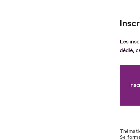
Insc
Les insc
dédié, c
Insc
Thémati
Se forme