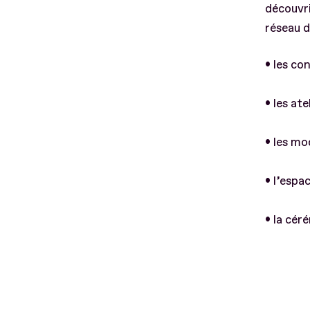
découvri
réseau d
• les co
• les ate
• les mo
• l’espa
• la cér