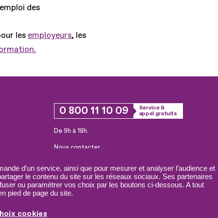
'emploi des
pour les
employeurs
, les
formation.
0 800 11 10 09
Service &
appel gratuits
De 9h à 18h.
Nous contacter
Plateforme de mise en contact LSF
ande d’un service, ainsi que pour mesurer et analyser l’audience et
 partager le contenu du site sur les réseaux sociaux. Ses partenaires
fuser ou paramétrer vos choix par les boutons ci-dessous. A tout
n pied de page du site.
hoix cookies