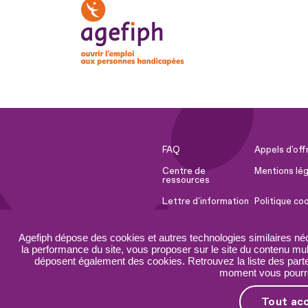
FAQ
Appels d'off
Centre de
Mentions lég
ressources
Lettre d'information
Politique co
Espace Presse
Ressources 
Agefiph dépose des cookies et autres technologies similaires né
Accessibilité :
Plan du site
la performance du site, vous proposer sur le site du contenu mult
partiellement
déposent également des cookies. Retrouvez la liste des parten
conforme
moment vous pourrez
Tout ac