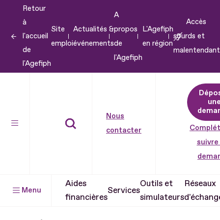
Retour
Aller
A
Accès
à
au
Site
Actualités &
propos
L'Agefiph
l'accueil
sourds et
contenu
emploi
événements
de
en région
de
malentendant
Aller
l'Agefiph
l'Agefiph
au
pied
Dépo
de
un
dema
page
Nous
Complét
contacter
suivre
dema
Aides
Outils et
Réseaux
Services
Menu
financières
simulateurs
d'échang