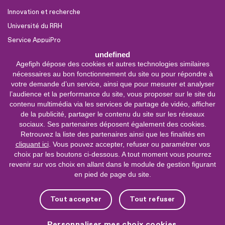
Innovation et recherche
Université du RRH
Service AppuiPro
undefined
Agefiph dépose des cookies et autres technologies similaires
Nous suivre
nécessaires au bon fonctionnement du site ou pour répondre à
Youtube
votre demande d’un service, ainsi que pour mesurer et analyser
l’audience et la performance du site, vous proposer sur le site du
Linkedin
contenu multimédia via les services de partage de vidéo, afficher
de la publicité, partager le contenu du site sur les réseaux
Facebook
sociaux. Ses partenaires déposent également des cookies.
X
Retrouvez la liste des partenaires ainsi que les finalités en
cliquant ici
. Vous pouvez accepter, refuser ou paramétrer vos
choix par les boutons ci-dessous. A tout moment vous pourrez
0 800 11 10 09
Service &
revenir sur vos choix en allant dans le module de gestion figurant
appel gratuits
en pied de page du site.
De 9h à 18h.
Nous contacter
Tout accepter
Tout refuser
Plateforme de mise en contact LSF
Personnaliser mes choix cookies