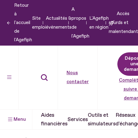
Retour
Aller
A
Accès
à
au
Site
Actualités &
propos
L'Agefiph
l'accueil
sourds et
contenu
emploi
événements
de
en région
de
malentendant
Aller
l'Agefiph
l'Agefiph
au
pied
Dépo
de
un
dema
page
Nous
Complét
contacter
suivre
dema
Aides
Outils et
Réseaux
Services
Menu
financières
simulateurs
d'échang