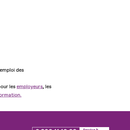
'emploi des
pour les
employeurs
, les
formation.
Service &