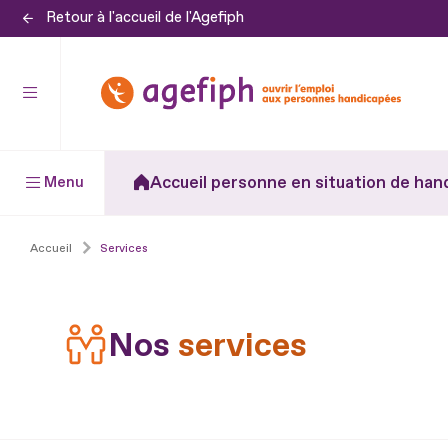
Retour à l'accueil de l'Agefiph
Aller
au
contenu
Aller
au
pied
Accueil personne en situation de han
Menu
de
page
Accueil
Services
Nos
services