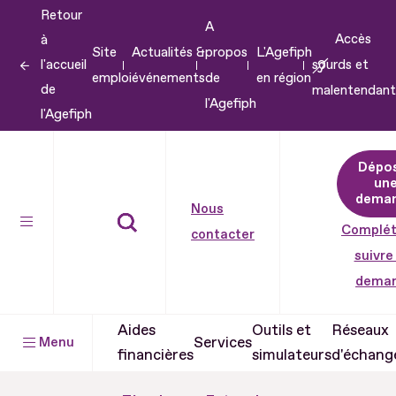
Retour
Aller
A
Accès
à
au
Site
Actualités &
propos
L'Agefiph
l'accueil
sourds et
contenu
emploi
événements
de
en région
de
malentendant
Aller
l'Agefiph
l'Agefiph
au
pied
Dépo
de
un
dema
page
Nous
Complét
contacter
suivre
dema
Aides
Outils et
Réseaux
Services
Menu
financières
simulateurs
d'échang