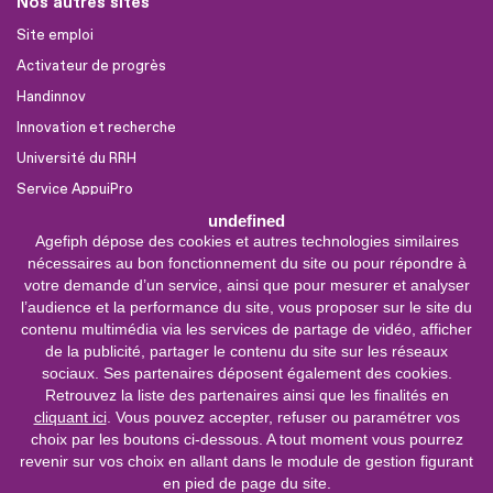
Nos autres sites
Site emploi
Activateur de progrès
Handinnov
Innovation et recherche
Université du RRH
Service AppuiPro
undefined
Agefiph dépose des cookies et autres technologies similaires
Nous suivre
nécessaires au bon fonctionnement du site ou pour répondre à
Youtube
votre demande d’un service, ainsi que pour mesurer et analyser
l’audience et la performance du site, vous proposer sur le site du
Linkedin
contenu multimédia via les services de partage de vidéo, afficher
de la publicité, partager le contenu du site sur les réseaux
Facebook
sociaux. Ses partenaires déposent également des cookies.
X
Retrouvez la liste des partenaires ainsi que les finalités en
cliquant ici
. Vous pouvez accepter, refuser ou paramétrer vos
choix par les boutons ci-dessous. A tout moment vous pourrez
0 800 11 10 09
Service &
revenir sur vos choix en allant dans le module de gestion figurant
appel gratuits
en pied de page du site.
De 9h à 18h.