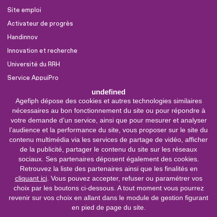
Site emploi
Activateur de progrès
Handinnov
Innovation et recherche
Université du RRH
Service AppuiPro
undefined
Agefiph dépose des cookies et autres technologies similaires
Nous suivre
nécessaires au bon fonctionnement du site ou pour répondre à
Youtube
votre demande d’un service, ainsi que pour mesurer et analyser
l’audience et la performance du site, vous proposer sur le site du
Linkedin
contenu multimédia via les services de partage de vidéo, afficher
de la publicité, partager le contenu du site sur les réseaux
Facebook
sociaux. Ses partenaires déposent également des cookies.
X
Retrouvez la liste des partenaires ainsi que les finalités en
cliquant ici
. Vous pouvez accepter, refuser ou paramétrer vos
choix par les boutons ci-dessous. A tout moment vous pourrez
0 800 11 10 09
Service &
revenir sur vos choix en allant dans le module de gestion figurant
appel gratuits
en pied de page du site.
De 9h à 18h.