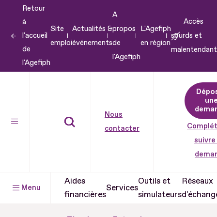
Retour
Aller
A
Accès
à
au
Site
Actualités &
propos
L'Agefiph
l'accueil
sourds et
contenu
emploi
événements
de
en région
de
malentendant
Aller
l'Agefiph
l'Agefiph
au
pied
Dépo
de
un
dema
page
Nous
Complét
contacter
suivre
dema
Aides
Outils et
Réseaux
Services
Menu
financières
simulateurs
d'échang