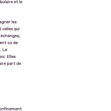
bulaire et le
agner les
 celles qui
s échanges,
ment ou de
. Le
oi. Elles
ire part de
 confinement