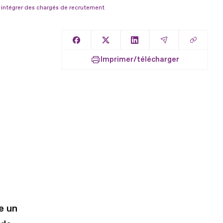
t intégrer des chargés de recrutement
Copier l
Partager sur Facebook
Partager sur X
Partager sur LinkedIn
Partager par E
Imprimer/télécharger
e un