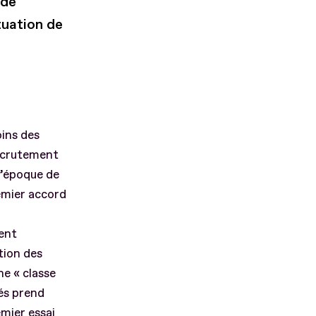
 de
tuation de
oins des
recrutement
l’époque de
emier accord
ment
tion des
ne « classe
és prend
mier essai