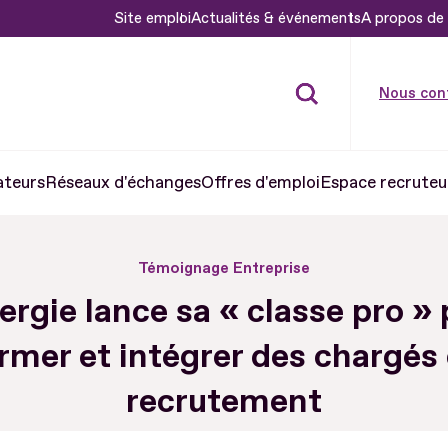
Site emploi
Actualités & événements
A propos de 
Nous con
ateurs
Réseaux d'échanges
Offres d'emploi
Espace recruteu
Témoignage Entreprise
rgie lance sa « classe pro »
rmer et intégrer des chargés
recrutement