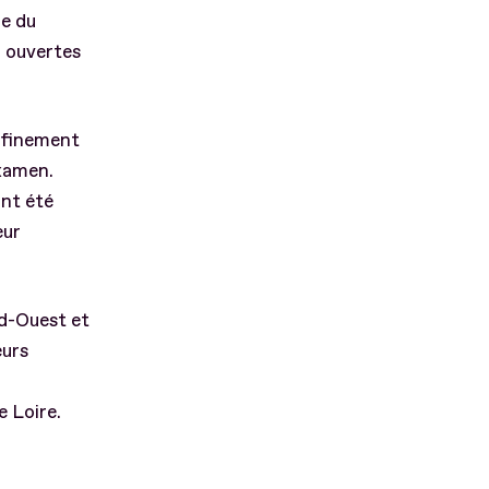
re du
r ouvertes
onfinement
examen.
ont été
eur
ud-Ouest et
eurs
 Loire.