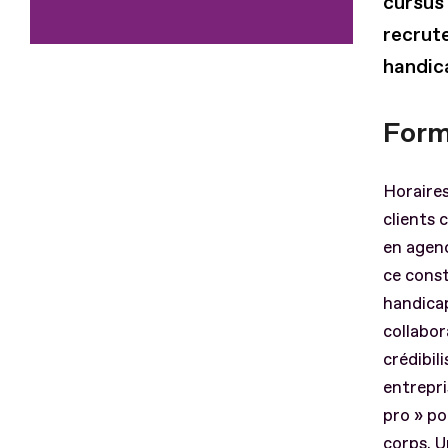
cursus
recrut
handic
Forme
Horaires
clients 
en agenc
ce const
handicap
collabor
crédibil
entrepri
pro » po
corps. U