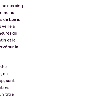
une des cinq
éanmoins
s de Loire.
veillé à
 heures de
tin et le
rvé sur la
fils
, dix
ap, sont
utres
un titre