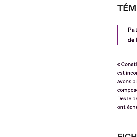
TÉM
Pat
de 
« Const
est inco
avons bi
composen
Dès le d
ont écha
FICH