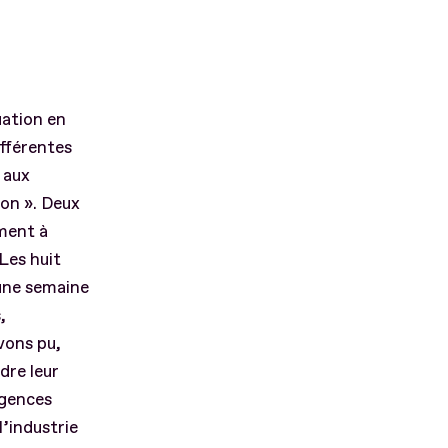
uation en
ifférentes
 aux
ion ». Deux
ément à
Les huit
une semaine
,
vons pu,
dre leur
agences
l’industrie