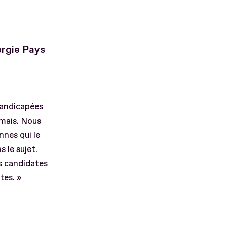
ergie Pays
handicapées
rmais. Nous
nnes qui le
 le sujet.
es candidates
tes. »