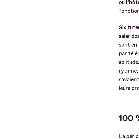
ou l’hôt
fonction
Six tute
salariée
sont en 
par télé
solitude
rythme, 
savaient
leurs pr
100 
La pério