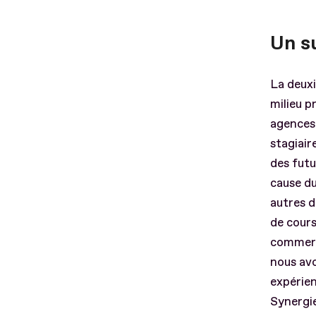
Un s
La deuxi
milieu p
agences 
stagiair
des futu
cause du
autres 
de cours
commerce
nous avo
expérien
Synergie