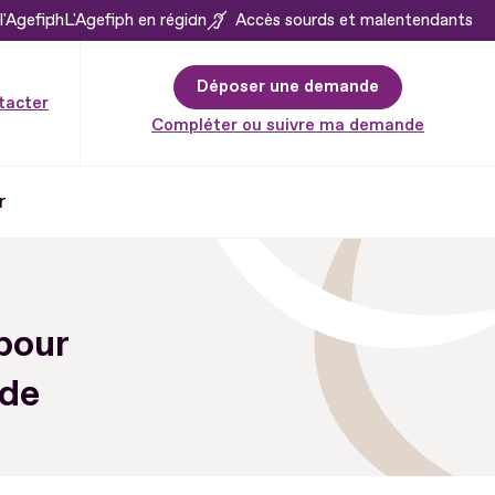
l'Agefiph
L'Agefiph en région
Accès sourds et malentendants
Déposer une demande
tacter
Compléter ou suivre ma demande
r
 pour
 de