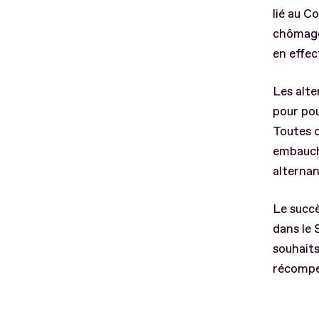
lié au C
chômage 
en effec
Les alte
pour pou
Toutes 
embauché
alternan
Le succè
dans le 
souhaits
récompe