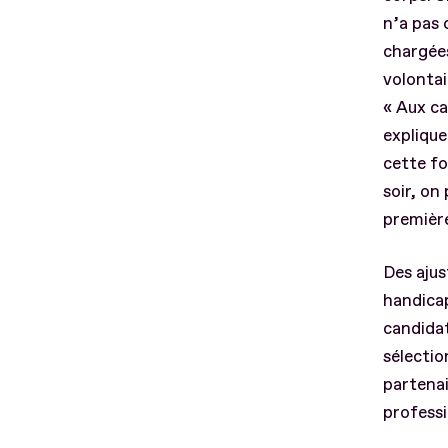
n’a pas 
chargées
volontai
« Aux ca
explique
cette fo
soir, on
première
Des ajus
handicap
candidat
sélectio
partenai
profess