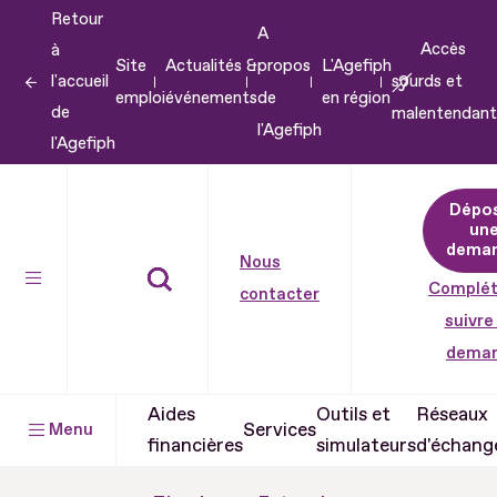
Retour
Aller
A
Accès
à
au
Site
Actualités &
propos
L'Agefiph
l'accueil
sourds et
contenu
emploi
événements
de
en région
de
malentendant
Aller
l'Agefiph
l'Agefiph
au
pied
Dépo
de
un
dema
page
Nous
Complét
contacter
suivre
dema
Aides
Outils et
Réseaux
Services
Menu
financières
simulateurs
d'échang