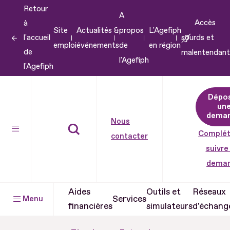
Retour
Aller
A
Accès
à
au
Site
Actualités &
propos
L'Agefiph
l'accueil
sourds et
contenu
emploi
événements
de
en région
de
malentendant
Aller
l'Agefiph
l'Agefiph
au
pied
Dépo
de
un
dema
page
Nous
Complét
contacter
suivre
dema
Aides
Outils et
Réseaux
Services
Menu
financières
simulateurs
d'échang