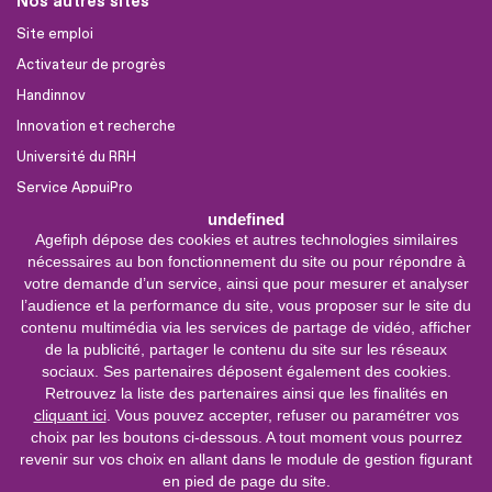
Nos autres sites
Site emploi
Activateur de progrès
Handinnov
Innovation et recherche
Université du RRH
Service AppuiPro
undefined
Agefiph dépose des cookies et autres technologies similaires
Nous suivre
nécessaires au bon fonctionnement du site ou pour répondre à
Youtube
votre demande d’un service, ainsi que pour mesurer et analyser
l’audience et la performance du site, vous proposer sur le site du
Linkedin
contenu multimédia via les services de partage de vidéo, afficher
de la publicité, partager le contenu du site sur les réseaux
Facebook
sociaux. Ses partenaires déposent également des cookies.
X
Retrouvez la liste des partenaires ainsi que les finalités en
cliquant ici
. Vous pouvez accepter, refuser ou paramétrer vos
choix par les boutons ci-dessous. A tout moment vous pourrez
0 800 11 10 09
Service &
revenir sur vos choix en allant dans le module de gestion figurant
appel gratuits
en pied de page du site.
De 9h à 18h.