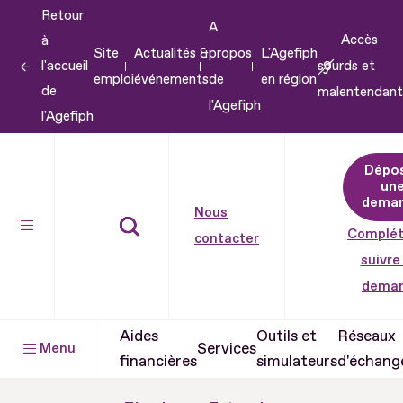
Retour
Aller
A
Accès
à
au
Site
Actualités &
propos
L'Agefiph
l'accueil
sourds et
contenu
emploi
événements
de
en région
de
malentendant
Aller
l'Agefiph
l'Agefiph
au
pied
Dépo
de
un
dema
page
Nous
Complét
contacter
suivre
dema
Aides
Outils et
Réseaux
Services
Menu
financières
simulateurs
d'échang