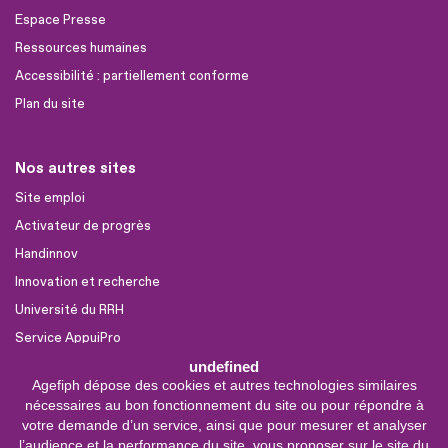
Espace Presse
Ressources humaines
Accessibilité : partiellement conforme
Plan du site
Nos autres sites
Site emploi
Activateur de progrès
Handinnov
Innovation et recherche
Université du RRH
Service AppuiPro
undefined
Agefiph dépose des cookies et autres technologies similaires
Nous suivre
nécessaires au bon fonctionnement du site ou pour répondre à
Youtube
votre demande d’un service, ainsi que pour mesurer et analyser
l’audience et la performance du site, vous proposer sur le site du