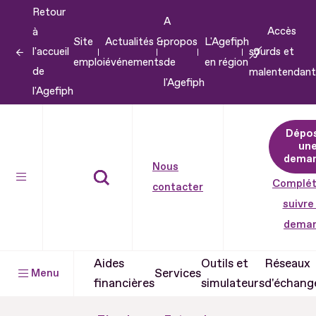
Retour
Aller
A
Accès
à
au
Site
Actualités &
propos
L'Agefiph
l'accueil
sourds et
contenu
emploi
événements
de
en région
de
malentendant
Aller
l'Agefiph
l'Agefiph
au
pied
Dépo
de
un
dema
page
Nous
Complét
contacter
suivre
dema
Aides
Outils et
Réseaux
Services
Menu
financières
simulateurs
d'échang