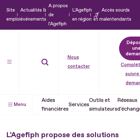
A propos
Aller
Site
Actualités &
L'Agefiph
Accès sourds
de
au
emploi
événements
en région
et malentendants
l'Agefiph
contenu
Aller
Dépo
au
un
pied
dema
Nous
de
Complét
contacter
page
suivre
dema
Aides
Outils et
Réseaux
Services
Menu
financières
simulateurs
d'échang
L'Agefiph propose des solutions