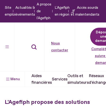
A propos
Aller
Site
Actualités &
L'Agefiph
Accès sourds
de
au
emploi
événements
en région
et malentendants
l'Agefiph
contenu
Aller
Dépo
au
un
pied
dema
Nous
de
Complét
contacter
page
suivre
dema
Aides
Outils et
Réseaux
Services
Menu
financières
simulateurs
d'échang
L'Agefiph propose des solutions