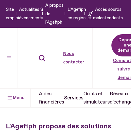
A propos
Aller
Site
Actualités &
L'Agefiph
Accès sourds
de
au
emploi
événements
en région
et malentendants
l'Agefiph
contenu
Aller
Dépo
au
un
pied
dema
Nous
de
Complét
contacter
page
suivre
dema
Aides
Outils et
Réseaux
Services
Menu
financières
simulateurs
d'échang
L'Agefiph propose des solutions