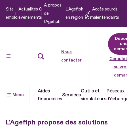
A propos
Aller
Site
Actualités &
L'Agefiph
Accès sourds
de
au
emploi
événements
en région
et malentendants
l'Agefiph
contenu
Aller
Dépo
au
un
pied
dema
Nous
de
Complét
contacter
page
suivre
dema
Aides
Outils et
Réseaux
Services
Menu
financières
simulateurs
d'échang
L'Agefiph propose des solutions