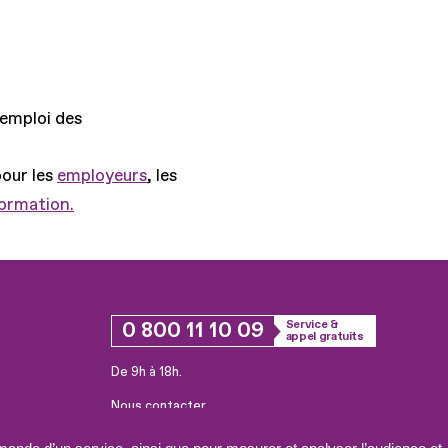
'emploi des
pour les
employeurs
, les
formation.
0 800 11 10 09
Service &
appel gratuits
De 9h à 18h.
Nous contacter
Plateforme de mise en contact LSF