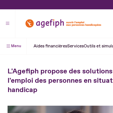
Aller
au
contenu
Aller
au
pied
Aides financières
Services
Outils et simul
Menu
de
page
L'Agefiph propose des solutions
l'emploi des personnes en situat
handicap