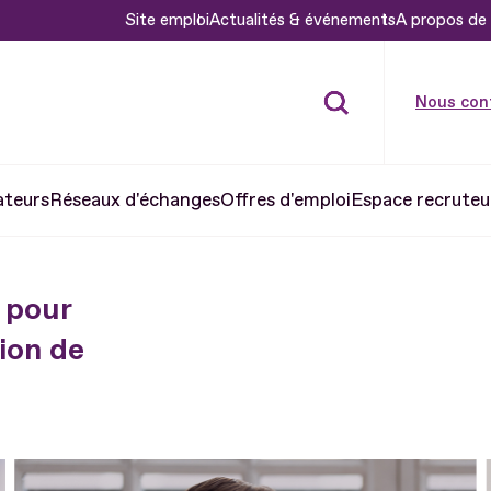
Site emploi
Actualités & événements
A propos de 
Nous con
ateurs
Réseaux d'échanges
Offres d'emploi
Espace recruteu
 pour
ion de