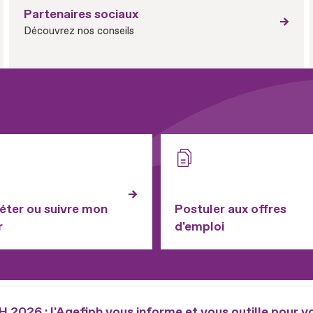
Partenaires sociaux
Découvrez nos conseils
ter ou suivre mon
Postuler aux offres
r
d'emploi
2026 : l'Agefiph vous informe et vous outille pour v