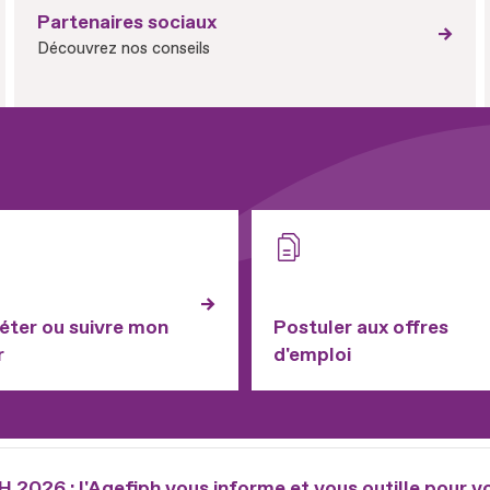
Partenaires sociaux
Découvrez nos conseils
ter ou suivre mon
Postuler aux offres
r
d'emploi
2026 : l'Agefiph vous informe et vous outille pour v