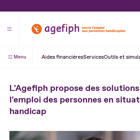
Aller
au
contenu
Aller
au
pied
Aides financières
Services
Outils et simul
Menu
de
page
L'Agefiph propose des solutions
l'emploi des personnes en situat
handicap