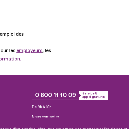
'emploi des
pour les
employeurs
, les
formation.
0 800 11 10 09
Service &
appel gratuits
De 9h à 18h.
Nous contacter
Plateforme de mise en contact LSF