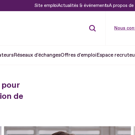
Site emploi
Actualités & événements
A propos de 
Nous con
ateurs
Réseaux d'échanges
Offres d'emploi
Espace recruteu
 pour
ion de