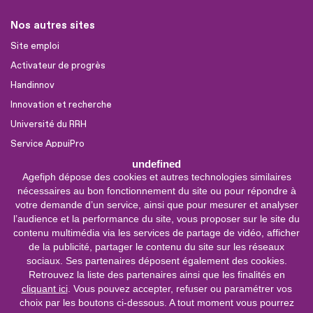
Nos autres sites
Site emploi
Activateur de progrès
Handinnov
Innovation et recherche
Université du RRH
Service AppuiPro
undefined
Agefiph dépose des cookies et autres technologies similaires
Nous suivre
nécessaires au bon fonctionnement du site ou pour répondre à
Youtube
votre demande d’un service, ainsi que pour mesurer et analyser
l’audience et la performance du site, vous proposer sur le site du
Linkedin
contenu multimédia via les services de partage de vidéo, afficher
de la publicité, partager le contenu du site sur les réseaux
Facebook
sociaux. Ses partenaires déposent également des cookies.
X
Retrouvez la liste des partenaires ainsi que les finalités en
cliquant ici
. Vous pouvez accepter, refuser ou paramétrer vos
choix par les boutons ci-dessous. A tout moment vous pourrez
0 800 11 10 09
Service &