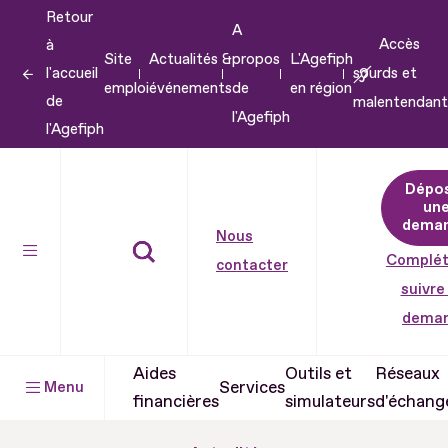
Retour
Aller
A
Accès
à
au
Site
Actualités &
propos
L'Agefiph
l'accueil
sourds et
contenu
emploi
événements
de
en région
de
malentendant
Aller
l'Agefiph
l'Agefiph
au
pied
Dépo
de
un
dema
page
Nous
Complét
contacter
suivre
dema
Aides
Outils et
Réseaux
Services
Menu
financières
simulateurs
d'échang