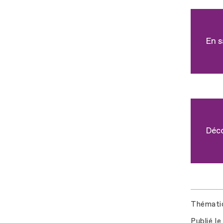
En s
Déco
Thémati
Publié le