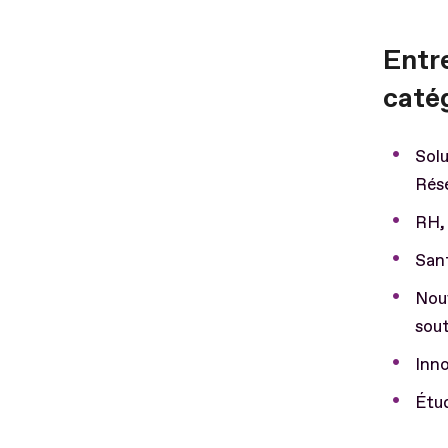
Entre
caté
Solu
Rés
RH,
Sant
Nouv
sout
Inno
Étud