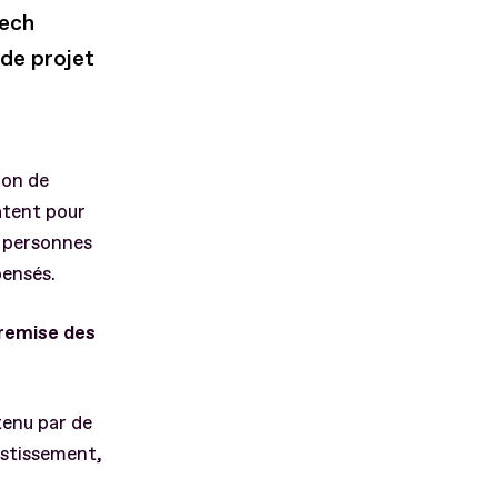
tech
de projet
ion de
atent pour
s personnes
pensés.
 remise des
tenu par de
estissement,