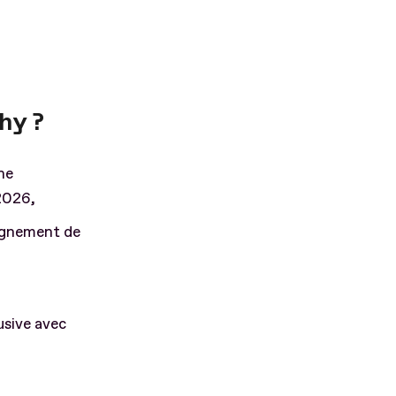
hy ?
ne
 2026,
agnement de
usive avec