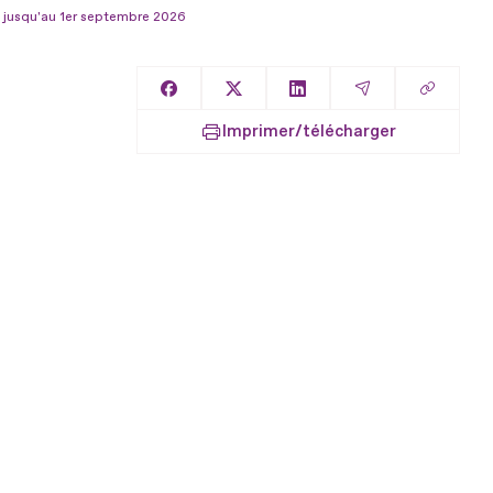
 jusqu'au 1er septembre 2026
Copier l
Partager sur Facebook
Partager sur X
Partager sur LinkedIn
Partager par E
Imprimer/télécharger