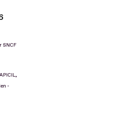
6
par SNCF
 APICIL,
ien -