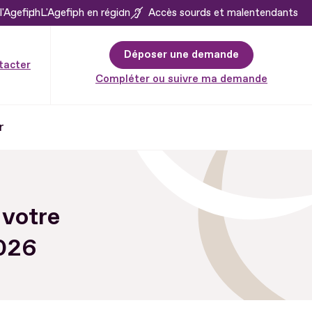
l'Agefiph
L'Agefiph en région
Accès sourds et malentendants
Déposer une demande
tacter
Compléter ou suivre ma demande
r
 votre
2026