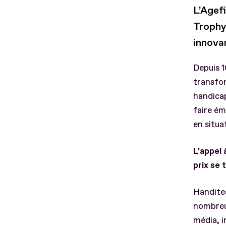
L’Agef
Trophy
innova
Depuis 1
transfo
handica
faire ém
en situa
L’appel 
prix se 
Handitec
nombreux
média, i