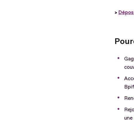
>
Dépose
Pour
Gagn
couv
Acc
Bpi
Renc
Rejo
une 