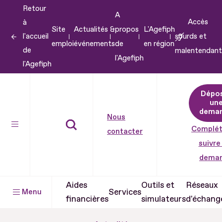
Retour
Aller
A
Accès
à
au
Site
Actualités &
propos
L'Agefiph
l'accueil
sourds et
contenu
emploi
événements
de
en région
de
malentendant
Aller
l'Agefiph
l'Agefiph
au
pied
Dépo
de
un
dema
page
Nous
Complét
contacter
suivre
dema
Aides
Outils et
Réseaux
Services
Menu
financières
simulateurs
d'échang