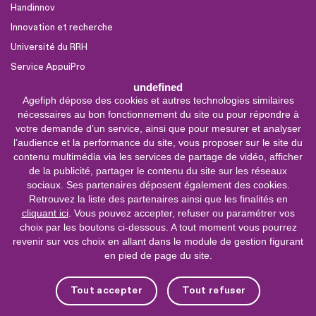
Handinnov
Innovation et recherche
Université du RRH
Service AppuiPro
undefined
Agefiph dépose des cookies et autres technologies similaires
Nous suivre
nécessaires au bon fonctionnement du site ou pour répondre à
Youtube
votre demande d’un service, ainsi que pour mesurer et analyser
l’audience et la performance du site, vous proposer sur le site du
Linkedin
contenu multimédia via les services de partage de vidéo, afficher
de la publicité, partager le contenu du site sur les réseaux
Facebook
sociaux. Ses partenaires déposent également des cookies.
X
Retrouvez la liste des partenaires ainsi que les finalités en
cliquant ici
. Vous pouvez accepter, refuser ou paramétrer vos
choix par les boutons ci-dessous. A tout moment vous pourrez
0 800 11 10 09
Service &
revenir sur vos choix en allant dans le module de gestion figurant
appel gratuits
en pied de page du site.
De 9h à 18h.
Nous contacter
Tout accepter
Tout refuser
Plateforme de mise en contact LSF