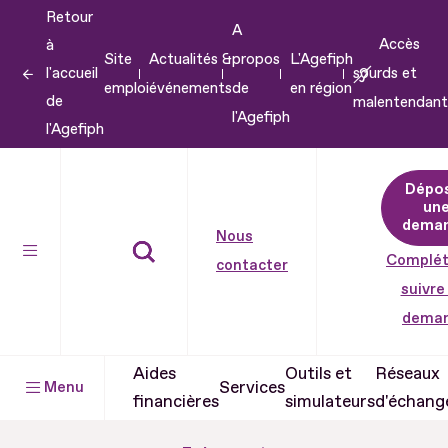
Retour
Aller
A
Accès
à
au
Site
Actualités &
propos
L'Agefiph
l'accueil
sourds et
contenu
emploi
événements
de
en région
de
malentendant
Aller
l'Agefiph
l'Agefiph
au
pied
Dépo
de
un
dema
page
Nous
Complét
contacter
suivre
dema
Aides
Outils et
Réseaux
Services
Menu
financières
simulateurs
d'échang