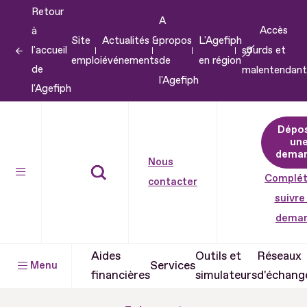
Retour
Aller
A
Accès
à
au
Site
Actualités &
propos
L'Agefiph
l'accueil
sourds et
contenu
emploi
événements
de
en région
de
malentendant
Aller
l'Agefiph
l'Agefiph
au
pied
Dépo
de
un
dema
page
Nous
Complét
contacter
suivre
dema
Aides
Outils et
Réseaux
Services
Menu
financières
simulateurs
d'échang