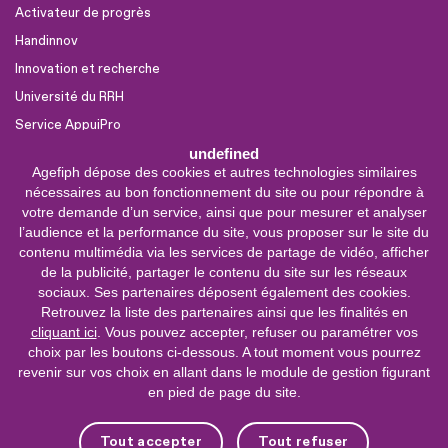
Activateur de progrès
Handinnov
Innovation et recherche
Université du RRH
Service AppuiPro
undefined
Agefiph dépose des cookies et autres technologies similaires
Nous suivre
nécessaires au bon fonctionnement du site ou pour répondre à
Youtube
votre demande d’un service, ainsi que pour mesurer et analyser
l’audience et la performance du site, vous proposer sur le site du
Linkedin
contenu multimédia via les services de partage de vidéo, afficher
de la publicité, partager le contenu du site sur les réseaux
Facebook
sociaux. Ses partenaires déposent également des cookies.
X
Retrouvez la liste des partenaires ainsi que les finalités en
cliquant ici
. Vous pouvez accepter, refuser ou paramétrer vos
choix par les boutons ci-dessous. A tout moment vous pourrez
0 800 11 10 09
Service &
revenir sur vos choix en allant dans le module de gestion figurant
appel gratuits
en pied de page du site.
De 9h à 18h.
Nous contacter
Tout accepter
Tout refuser